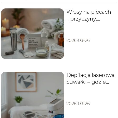
Włosy na plecach
– przyczyny,
usuwanie i
pielęgnacja
2026-03-26
Depilacja laserowa
Suwałki – gdzie
zrobić zabieg,
ceny i opinie
2026-03-26