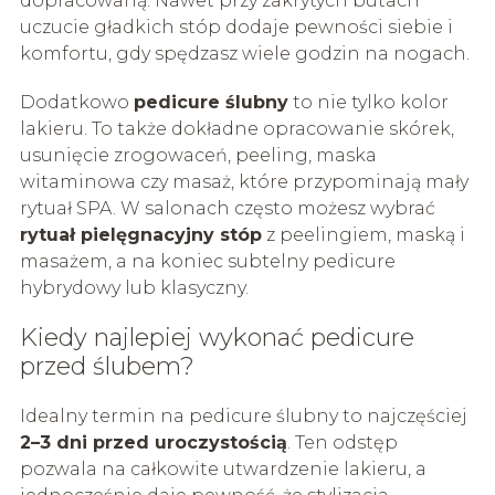
dopracowaną. Nawet przy zakrytych butach
uczucie gładkich stóp dodaje pewności siebie i
komfortu, gdy spędzasz wiele godzin na nogach.
Dodatkowo
pedicure ślubny
to nie tylko kolor
lakieru. To także dokładne opracowanie skórek,
usunięcie zrogowaceń, peeling, maska
witaminowa czy masaż, które przypominają mały
rytuał SPA. W salonach często możesz wybrać
rytuał pielęgnacyjny stóp
z peelingiem, maską i
masażem, a na koniec subtelny pedicure
hybrydowy lub klasyczny.
Kiedy najlepiej wykonać pedicure
przed ślubem?
Idealny termin na pedicure ślubny to najczęściej
2–3 dni przed uroczystością
. Ten odstęp
pozwala na całkowite utwardzenie lakieru, a