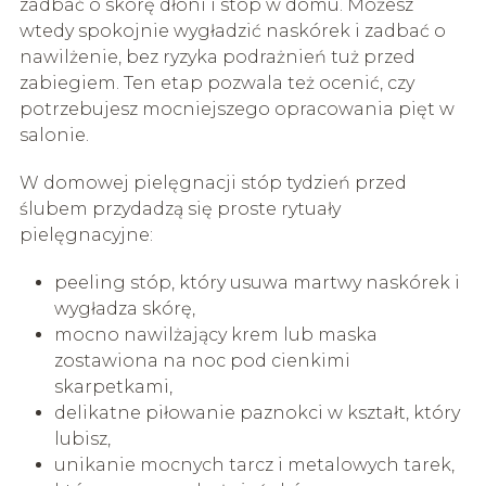
zadbać o skórę dłoni i stóp w domu. Możesz
wtedy spokojnie wygładzić naskórek i zadbać o
nawilżenie, bez ryzyka podrażnień tuż przed
zabiegiem. Ten etap pozwala też ocenić, czy
potrzebujesz mocniejszego opracowania pięt w
salonie.
W domowej pielęgnacji stóp tydzień przed
ślubem przydadzą się proste rytuały
pielęgnacyjne:
peeling stóp, który usuwa martwy naskórek i
wygładza skórę,
mocno nawilżający krem lub maska
zostawiona na noc pod cienkimi
skarpetkami,
delikatne piłowanie paznokci w kształt, który
lubisz,
unikanie mocnych tarcz i metalowych tarek,