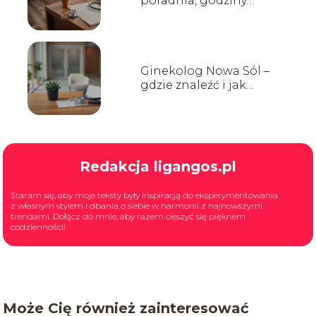
poradnia, godziny
przyjęć, kontakt
Ginekolog Nowa Sól –
gdzie znaleźć i jak
wybrać?
Redakcja ligangos.pl
Staram się, aby moje teksty były inspiracją do eksperymentowania
z własnym stylem i dbania o siebie w harmonii z najnowszymi
trendami. Dołącz do mnie, aby razem cieszyć się pięknem
codzienności!
Może Cię również zainteresować