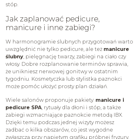
stóp.
Jak zaplanować pedicure,
manicure i inne zabiegi?
W harmonogramie ślubnych przygotowań warto
uwzględnić nie tylko pedicure, ale też
manicure
ślubny
, pielęgnację twarzy, zabiegi na ciało czy
włosy. Dobre rozplanowanie terminów sprawia,
że unikniesz nerwowej gonitwy w ostatnim
tygodniu. Kosmetyczka lub stylistka paznokci
może pomóc ułożyć prosty plan działań.
Wiele salonów proponuje pakiety:
manicure i
pedicure SPA
, rytuały dla dłoni i stóp, a także
zabiegi wzmacniające paznokcie metodą IBX.
Dzięki temu podczas jednej wizyty możesz
zadbać o kilka obszarów, co jest wygodne
zwłaszcza przy napiętym grafiku próbnej fryzury,