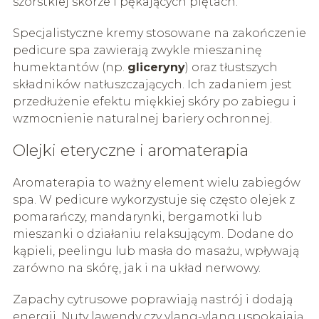
szorstkiej skórze i pękających piętach.
Specjalistyczne kremy stosowane na zakończenie
pedicure spa zawierają zwykle mieszaninę
humektantów (np.
gliceryny
) oraz tłustszych
składników natłuszczających. Ich zadaniem jest
przedłużenie efektu miękkiej skóry po zabiegu i
wzmocnienie naturalnej bariery ochronnej.
Olejki eteryczne i aromaterapia
Aromaterapia to ważny element wielu zabiegów
spa. W pedicure wykorzystuje się często olejek z
pomarańczy, mandarynki, bergamotki lub
mieszanki o działaniu relaksującym. Dodane do
kąpieli, peelingu lub masła do masażu, wpływają
zarówno na skórę, jak i na układ nerwowy.
Zapachy cytrusowe poprawiają nastrój i dodają
energii. Nuty lawendy czy ylang-ylang uspokajają