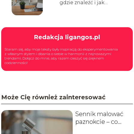
gdzie znaleźć i jak
wybrać?
Redakcja ligangos.pl
Staram się, aby moje teksty były inspiracją do eksperymentowania
z własnym stylem i dbania o siebie w harmonii z najnowszymi
trendami. Dołącz do mnie, aby razem cieszyć się pięknem
codzienności!
Może Cię również zainteresować
Sennik malować
paznokcie – co
oznacza taki sen?