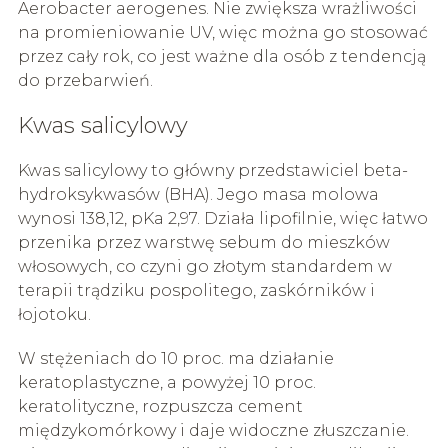
Aerobacter aerogenes. Nie zwiększa wrażliwości
na promieniowanie UV, więc można go stosować
przez cały rok, co jest ważne dla osób z tendencją
do przebarwień.
Kwas salicylowy
Kwas salicylowy to główny przedstawiciel beta-
hydroksykwasów (BHA). Jego masa molowa
wynosi 138,12, pKa 2,97. Działa lipofilnie, więc łatwo
przenika przez warstwę sebum do mieszków
włosowych, co czyni go złotym standardem w
terapii trądziku pospolitego, zaskórników i
łojotoku.
W stężeniach do 10 proc. ma działanie
keratoplastyczne, a powyżej 10 proc.
keratolityczne, rozpuszcza cement
międzykomórkowy i daje widoczne złuszczanie.