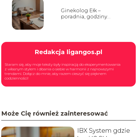
Ginekolog Ełk –
poradnia, godziny
przyjęć, kontakt
Redakcja ligangos.pl
Staram się, aby moje teksty były inspiracją do eksperymentowania
z własnym stylem i dbania o siebie w harmonii z najnowszymi
trendami. Dołącz do mnie, aby razem cieszyć się pięknem
codzienności!
Może Cię również zainteresować
IBX System gdzie