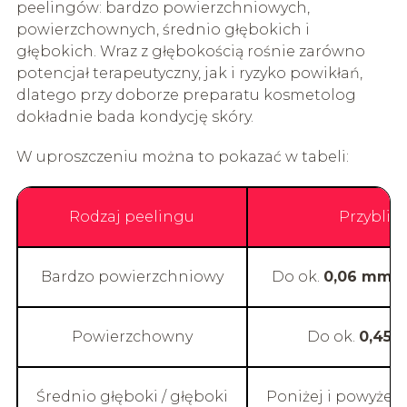
peelingów: bardzo powierzchniowych,
powierzchownych, średnio głębokich i
głębokich. Wraz z głębokością rośnie zarówno
potencjał terapeutyczny, jak i ryzyko powikłań,
dlatego przy doborze preparatu kosmetolog
dokładnie bada kondycję skóry.
W uproszczeniu można to pokazać w tabeli:
Rodzaj peelingu
Przybliż
Bardzo powierzchniowy
Do ok.
0,06 mm
(
Powierzchowny
Do ok.
0,45
Średnio głęboki / głęboki
Poniżej i powyżej