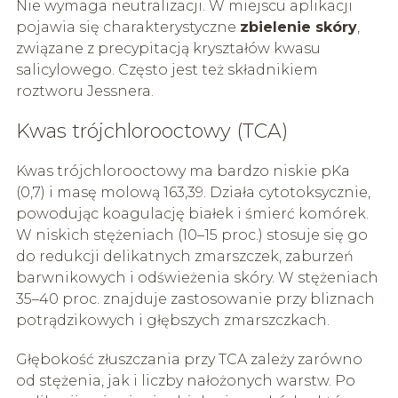
Nie wymaga neutralizacji. W miejscu aplikacji
pojawia się charakterystyczne
zbielenie skóry
,
związane z precypitacją kryształów kwasu
salicylowego. Często jest też składnikiem
roztworu Jessnera.
Kwas trójchlorooctowy (TCA)
Kwas trójchlorooctowy ma bardzo niskie pKa
(0,7) i masę molową 163,39. Działa cytotoksycznie,
powodując koagulację białek i śmierć komórek.
W niskich stężeniach (10–15 proc.) stosuje się go
do redukcji delikatnych zmarszczek, zaburzeń
barwnikowych i odświeżenia skóry. W stężeniach
35–40 proc. znajduje zastosowanie przy bliznach
potrądzikowych i głębszych zmarszczkach.
Głębokość złuszczania przy TCA zależy zarówno
od stężenia, jak i liczby nałożonych warstw. Po