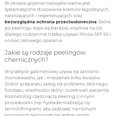
W okresie gojenia niezwykle ważne jest
systematyczne stosowanie kremów łagodzących,
nawilżających i regenerujących oraz
bezwzględna ochrona przeciwsłoneczna
. Skóra
po peelingu staje się bardziej wrażliwa na UV,
dlatego codziennie trzeba używać filtrów SPF 50 i
unikać celowego opalania.
Jakie są rodzaje peelingów
chemicznych?
W praktyce gabinetowej używa się zarówno
monokwasów, jak i mieszanek kilku kwasów.
Dobór preparatu zależy od problemu skórnego,
fototypu, wrażliwości skóry i oczekiwań pacjenta.
Kosmetolog często łączy peeling z innymi
procedurami (np. hydradermabrazją czy
termoliftingiem), aby zadziałać na różnych
poziomach skóry podczas jednej wizyty.