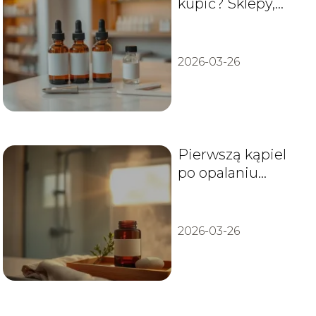
kupić? Sklepy,
dystrybutorzy i
porady
2026-03-26
Pierwszą kąpiel
po opalaniu
natryskowym –
kiedy ją zrobić?
2026-03-26