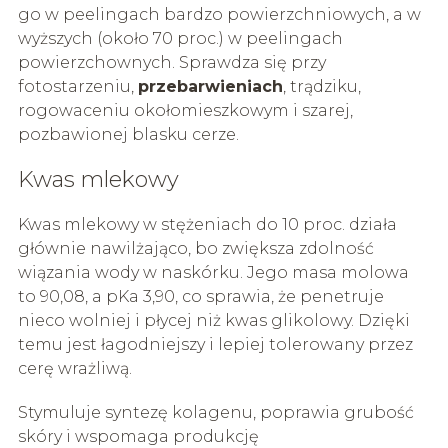
go w peelingach bardzo powierzchniowych, a w
wyższych (około 70 proc.) w peelingach
powierzchownych. Sprawdza się przy
fotostarzeniu,
przebarwieniach
, trądziku,
rogowaceniu okołomieszkowym i szarej,
pozbawionej blasku cerze.
Kwas mlekowy
Kwas mlekowy w stężeniach do 10 proc. działa
głównie nawilżająco, bo zwiększa zdolność
wiązania wody w naskórku. Jego masa molowa
to 90,08, a pKa 3,90, co sprawia, że penetruje
nieco wolniej i płycej niż kwas glikolowy. Dzięki
temu jest łagodniejszy i lepiej tolerowany przez
cerę wrażliwą.
Stymuluje syntezę kolagenu, poprawia grubość
skóry i wspomaga produkcję