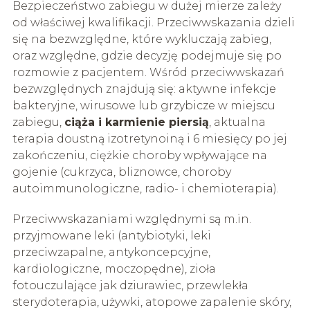
Bezpieczeństwo zabiegu w dużej mierze zależy
od właściwej kwalifikacji. Przeciwwskazania dzieli
się na bezwzględne, które wykluczają zabieg,
oraz względne, gdzie decyzję podejmuje się po
rozmowie z pacjentem. Wśród przeciwwskazań
bezwzględnych znajdują się: aktywne infekcje
bakteryjne, wirusowe lub grzybicze w miejscu
zabiegu,
ciąża i karmienie piersią
, aktualna
terapia doustną izotretynoiną i 6 miesięcy po jej
zakończeniu, ciężkie choroby wpływające na
gojenie (cukrzyca, bliznowce, choroby
autoimmunologiczne, radio- i chemioterapia).
Przeciwwskazaniami względnymi są m.in.
przyjmowane leki (antybiotyki, leki
przeciwzapalne, antykoncepcyjne,
kardiologiczne, moczopędne), zioła
fotouczulające jak dziurawiec, przewlekła
sterydoterapia, używki, atopowe zapalenie skóry,