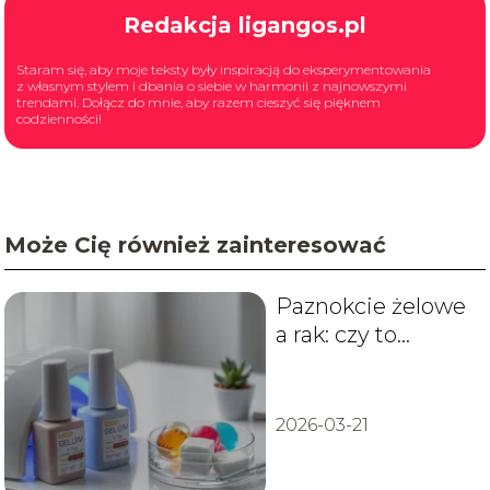
Redakcja ligangos.pl
Staram się, aby moje teksty były inspiracją do eksperymentowania
z własnym stylem i dbania o siebie w harmonii z najnowszymi
trendami. Dołącz do mnie, aby razem cieszyć się pięknem
codzienności!
Może Cię również zainteresować
Paznokcie żelowe
a rak: czy to
bezpieczne?
2026-03-21