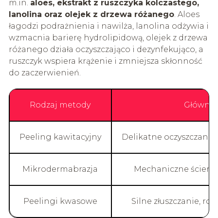
m.in.
aloes, ekstrakt z ruszczyka kolczastego,
lanolina oraz olejek z drzewa różanego
. Aloes
łagodzi podrażnienia i nawilża, lanolina odżywia i
wzmacnia barierę hydrolipidową, olejek z drzewa
różanego działa oczyszczająco i dezynfekująco, a
ruszczyk wspiera krążenie i zmniejsza skłonność
do zaczerwienień.
Rodzaj metody
Główne 
Peeling kawitacyjny
Delikatne oczyszczanie
Mikrodermabrazja
Mechaniczne ścieran
Peelingi kwasowe
Silne złuszczanie, ro