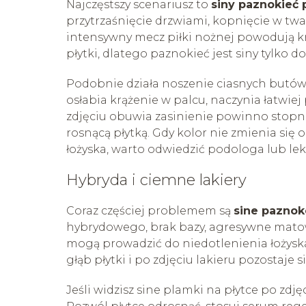
Najczęstszy scenariusz to
siny paznokieć 
przytrzaśnięcie drzwiami, kopnięcie w tw
intensywny mecz piłki nożnej powodują k
płytki, dlatego paznokieć jest siny tylko 
Podobnie działa noszenie ciasnych butów
osłabia krążenie w palcu, naczynia łatwie
zdjęciu obuwia zasinienie powinno stopni
rosnącą płytką. Gdy kolor nie zmienia się o
łożyska, warto odwiedzić podologa lub lek
Hybryda i ciemne lakiery
Coraz częściej problemem są
sine paznok
hybrydowego, brak bazy, agresywne matow
mogą prowadzić do niedotlenienia łożys
głąb płytki i po zdjęciu lakieru pozostaje 
Jeśli widzisz sine plamki na płytce po zdjęci