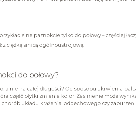
rzykład sine paznokcie tylko do połowy – częściej łącz
ż z ciężką sinicą ogólnoustrojową.
znokci do połowy?
o, a nie na całej długości? Od sposobu ukrwienia palc
tóra część płytki zmienia kolor. Zasinienie może wynik
 z chorób układu krążenia, oddechowego czy zaburzeń