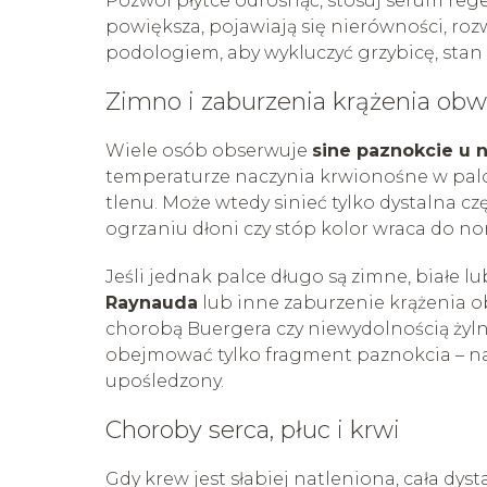
Pozwól płytce odrosnąć, stosuj serum rege
powiększa, pojawiają się nierówności, roz
podologiem, aby wykluczyć grzybicę, stan z
Zimno i zaburzenia krążenia o
Wiele osób obserwuje
sine paznokcie u 
temperaturze naczynia krwionośne w palc
tlenu. Może wtedy sinieć tylko dystalna czę
ogrzaniu dłoni czy stóp kolor wraca do n
Jeśli jednak palce długo są zimne, białe lu
Raynauda
lub inne zaburzenie krążenia o
chorobą Buergera czy niewydolnością żylną
obejmować tylko fragment paznokcia – na p
upośledzony.
Choroby serca, płuc i krwi
Gdy krew jest słabiej natleniona, cała dyst