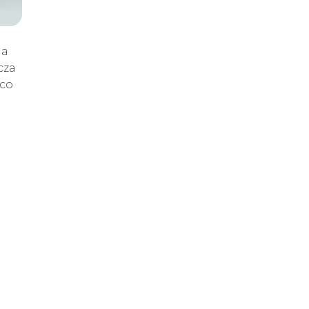
ia
cza
 co