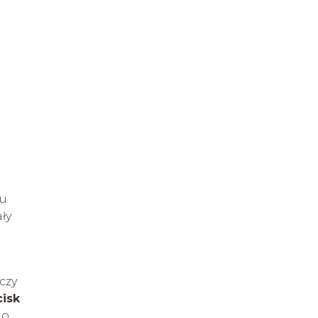
ru
ły
czy
cisk
 o