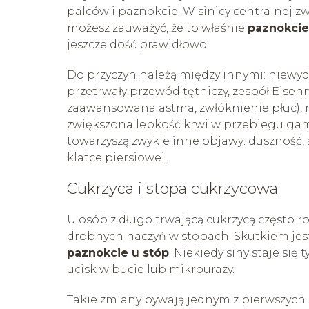
palców i paznokcie. W sinicy centralnej z
możesz zauważyć, że to właśnie
paznokcie 
jeszcze dość prawidłowo.
Do przyczyn należą między innymi: niewydo
przetrwały przewód tętniczy, zespół Eise
zaawansowana astma, zwłóknienie płuc),
zwiększona lepkość krwi w przebiegu ga
towarzyszą zwykle inne objawy: duszność, s
klatce piersiowej.
Cukrzyca i stopa cukrzycowa
U osób z długo trwającą cukrzycą często 
drobnych naczyń w stopach. Skutkiem jest
paznokcie u stóp
. Niekiedy siny staje się 
ucisk w bucie lub mikrourazy.
Takie zmiany bywają jednym z pierwszych s