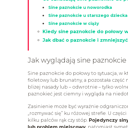
Sine paznokcie u noworodka
Sine paznokcie u starszego dziecka
Sine paznokcie w ciąży
Kiedy sine paznokcie do połowy w
Jak dbać o paznokcie i zmniejszyć
Jak wyglądają sine paznokcie
Sine paznokcie do połowy to sytuacja, w kt
fioletowy lub brunatny, a pozostała część 
bliżej nasady lub – odwrotnie – tylko wolne
paznokieć jest ciemny i wygląda na niedot
Zasinienie może być wyraźnie odgraniczo
„rozmywać się” ku różowej strefie. U częśc
kilku palców rąk czy stóp.
Pojedynczy siny
lub problem miejscowy
, natomiast symet