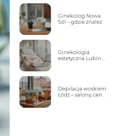
Ginekolog Nowa
Sól – gdzie znaleźć
i jak wybrać?
Ginekologia
estetyczna Lubin –
zabiegi, kliniki i
opinie
Depilacja woskiem
Łódź – salony, ceny
i opinie