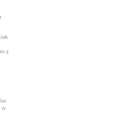
ą
isk
em z
rów
a w