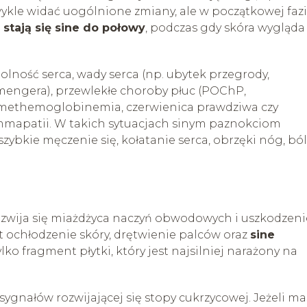
wykle widać uogólnione zmiany, ale w początkowej faz
stają się sine do połowy
, podczas gdy skóra wygląda
lność serca, wady serca (np. ubytek przegrody,
nmengera), przewlekłe choroby płuc (POChP,
 methemoglobinemia, czerwienica prawdziwa czy
mmapatii. W takich sytuacjach sinym paznokciom
zybkie męczenie się, kołatanie serca, obrzęki nóg, bó
rozwija się miażdżyca naczyń obwodowych i uszkodzeni
 ochłodzenie skóry, drętwienie palców oraz
sine
tylko fragment płytki, który jest najsilniej narażony na
ygnałów rozwijającej się stopy cukrzycowej. Jeżeli ma