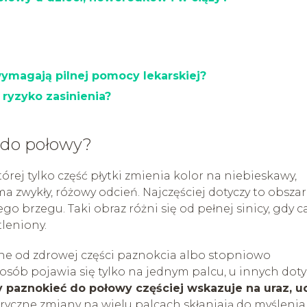
ymagają pilnej pomocy lekarskiej?
 ryzyko zasinienia?
 do połowy?
órej tylko część płytki zmienia kolor na niebieskawy,
ma zwykły, różowy odcień. Najczęściej dotyczy to obsza
go brzegu. Taki obraz różni się od pełnej sinicy, gdy ca
leniony.
ne od zdrowej części paznokcia albo stopniowo
i osób pojawia się tylko na jednym palcu, u innych doty
 paznokieć do połowy częściej wskazuje na uraz, u
ryczne zmiany na wielu palcach skłaniają do myślenia