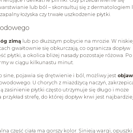
nerujące i delikatne pilniki. Gdy przebarwienie się
warstwianie lub ból – skonsultuj się z dermatologiem 
apalny łożyska czy trwałe uszkodzenie płytki.
bwodowego
nóg zimą
lub po dłuższym pobycie na mrozie. W niskie
ach gwałtownie się obkurczają, co ogranicza dopływ
ść płytki, a okolica bliżej nasady pozostaje różowa. Po
ormy w ciągu kilkunastu minut.
b sine, pojawia się drętwienie i ból, możliwy jest
objaw
bwodowego. U chorych z miażdżycą naczyń, zakrzepicą
 zasinienie płytki często utrzymuje się długo i może
rzykład strefę, do której dopływ krwi jest najbardzie
alna część ciała ma gorszy kolor. Sinieją wargi, opuszki