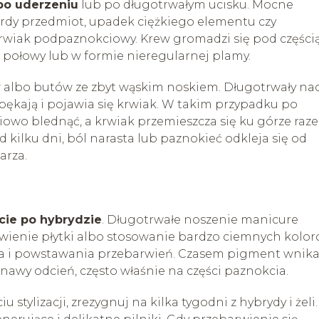
po uderzeniu
lub po długotrwałym ucisku. Mocne
ardy przedmiot, upadek ciężkiego elementu czy
rwiak podpaznokciowy. Krew gromadzi się pod części
do połowy lub w formie nieregularnej plamy.
 albo butów ze zbyt wąskim noskiem. Długotrwały nac
j pękają i pojawia się krwiak. W takim przypadku po
owo blednąć, a krwiak przemieszcza się ku górze raz
d kilku dni, ból narasta lub paznokieć odkleja się od
arza.
cie po hybrydzie
. Długotrwałe noszenie manicure
ienie płytki albo stosowanie bardzo ciemnych kolo
ka i powstawania przebarwień. Czasem pigment wnik
sinawy odcień, często właśnie na części paznokcia.
u stylizacji, zrezygnuj na kilka tygodni z hybrydy i żeli.