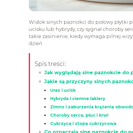
Widok sinych paznokci do połowy płytki pot
ucisku lub hybrydy, czy sygnał choroby serc
takie zasinienie, kiedy wymaga pilnej wizy
dzień.
Spis treści:
Jak wyglądają sine paznokcie do 
Jakie są przyczyny sinych paznok
Uraz i ucisk
Hybryda i ciemne lakiery
Zimno i zaburzenia krążenia obwo
Choroby serca, płuc i krwi
Cukrzyca i stopa cukrzycowa
Co oznaczają sine paznokcie do p