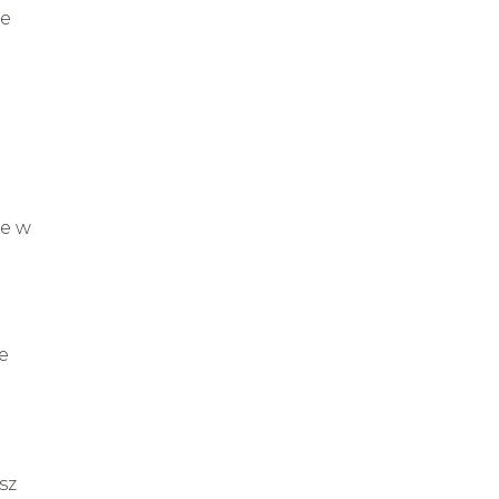
ie
le w
e
sz