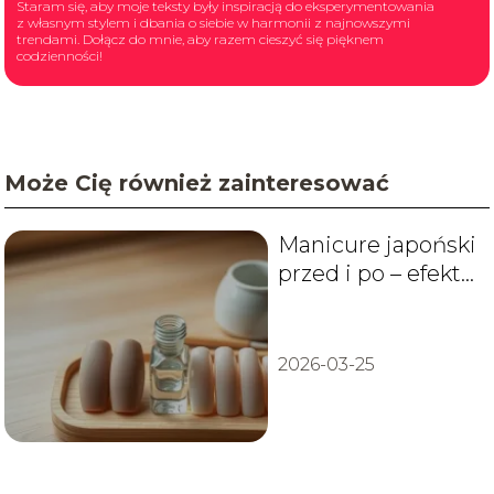
Staram się, aby moje teksty były inspiracją do eksperymentowania
z własnym stylem i dbania o siebie w harmonii z najnowszymi
trendami. Dołącz do mnie, aby razem cieszyć się pięknem
codzienności!
Może Cię również zainteresować
Manicure japoński
przed i po – efekty,
zdjęcia i opinie
2026-03-25