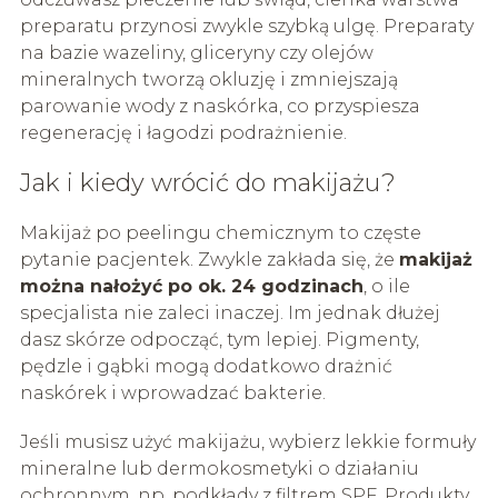
preparatu przynosi zwykle szybką ulgę. Preparaty
na bazie wazeliny, gliceryny czy olejów
mineralnych tworzą okluzję i zmniejszają
parowanie wody z naskórka, co przyspiesza
regenerację i łagodzi podrażnienie.
Jak i kiedy wrócić do makijażu?
Makijaż po peelingu chemicznym to częste
pytanie pacjentek. Zwykle zakłada się, że
makijaż
można nałożyć po ok. 24 godzinach
, o ile
specjalista nie zaleci inaczej. Im jednak dłużej
dasz skórze odpocząć, tym lepiej. Pigmenty,
pędzle i gąbki mogą dodatkowo drażnić
naskórek i wprowadzać bakterie.
Jeśli musisz użyć makijażu, wybierz lekkie formuły
mineralne lub dermokosmetyki o działaniu
ochronnym, np. podkłady z filtrem SPF. Produkty