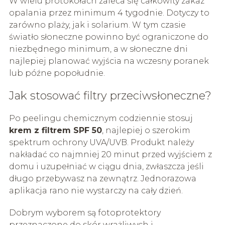
W wielu protokołach zaleca się całkowity zakaz
opalania przez minimum 4 tygodnie. Dotyczy to
zarówno plaży, jak i solarium. W tym czasie
światło słoneczne powinno być ograniczone do
niezbędnego minimum, a w słoneczne dni
najlepiej planować wyjścia na wczesny poranek
lub późne popołudnie.
Jak stosować filtry przeciwsłoneczne?
Po peelingu chemicznym codziennie stosuj
krem z filtrem SPF 50
, najlepiej o szerokim
spektrum ochrony UVA/UVB. Produkt należy
nakładać co najmniej 20 minut przed wyjściem z
domu i uzupełniać w ciągu dnia, zwłaszcza jeśli
długo przebywasz na zewnątrz. Jednorazowa
aplikacja rano nie wystarczy na cały dzień.
Dobrym wyborem są fotoprotektory
przeznaczone do skór wrażliwych i