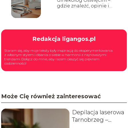
Ginekolog Oświęcim –
gdzie znaleźć, opinie i
terminy wizyt
Redakcja ligangos.pl
Staram się, aby moje teksty były inspiracją do eksperymentowania
z własnym stylem i dbania o siebie w harmonii z najnowszymi
trendami. Dołącz do mnie, aby razem cieszyć się pięknem
codzienności!
Może Cię również zainteresować
Depilacja laserowa
Tarnobrzeg –
salony, ceny,