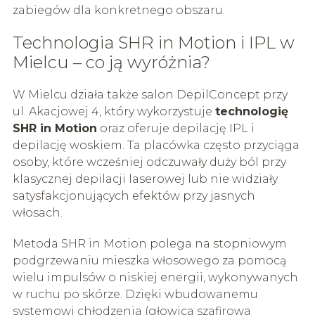
zabiegów dla konkretnego obszaru.
Technologia SHR in Motion i IPL w
Mielcu – co ją wyróżnia?
W Mielcu działa także salon DepilConcept przy
ul. Akacjowej 4, który wykorzystuje
technologię
SHR in Motion
oraz oferuje depilację IPL i
depilację woskiem. Ta placówka często przyciąga
osoby, które wcześniej odczuwały duży ból przy
klasycznej depilacji laserowej lub nie widziały
satysfakcjonujących efektów przy jasnych
włosach.
Metoda SHR in Motion polega na stopniowym
podgrzewaniu mieszka włosowego za pomocą
wielu impulsów o niskiej energii, wykonywanych
w ruchu po skórze. Dzięki wbudowanemu
systemowi chłodzenia (głowica szafirowa