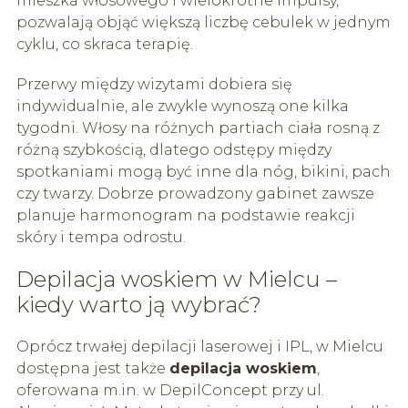
mieszka włosowego i wielokrotne impulsy,
pozwalają objąć większą liczbę cebulek w jednym
cyklu, co skraca terapię.
Przerwy między wizytami dobiera się
indywidualnie, ale zwykle wynoszą one kilka
tygodni. Włosy na różnych partiach ciała rosną z
różną szybkością, dlatego odstępy między
spotkaniami mogą być inne dla nóg, bikini, pach
czy twarzy. Dobrze prowadzony gabinet zawsze
planuje harmonogram na podstawie reakcji
skóry i tempa odrostu.
Depilacja woskiem w Mielcu –
kiedy warto ją wybrać?
Oprócz trwałej depilacji laserowej i IPL, w Mielcu
dostępna jest także
depilacja woskiem
,
oferowana m.in. w DepilConcept przy ul.