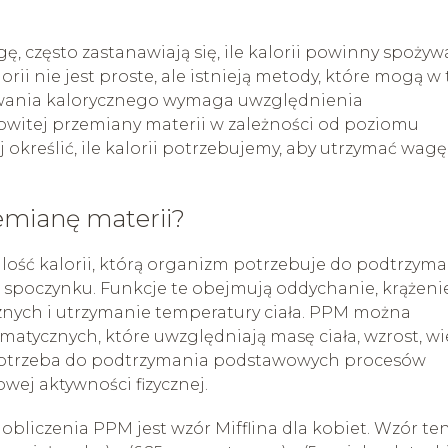
ę, często zastanawiają się, ile kalorii powinny spożyw
orii nie jest proste, ale istnieją metody, które mogą w
wania kalorycznego wymaga uwzględnienia
owitej przemiany materii w zależności od poziomu
określić, ile kalorii potrzebujemy, aby utrzymać wagę
emianę materii?
lość kalorii, którą organizm potrzebuje do podtrzyma
 spoczynku. Funkcje te obejmują oddychanie, krążeni
nych i utrzymanie temperatury ciała. PPM można
tycznych, które uwzględniają masę ciała, wzrost, wie
ii potrzeba do podtrzymania podstawowych procesów
ej aktywności fizycznej.
bliczenia PPM jest wzór Mifflina dla kobiet. Wzór te