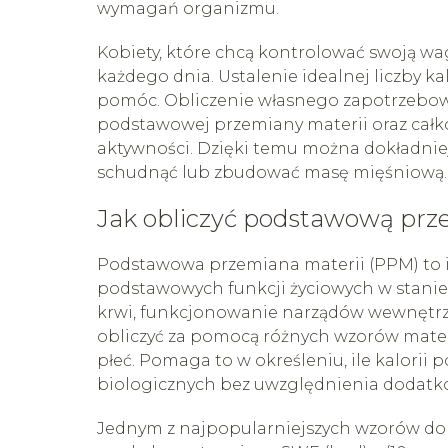
wymagań organizmu.
Kobiety, które chcą kontrolować swoją wag
każdego dnia. Ustalenie idealnej liczby kal
pomóc. Obliczenie własnego zapotrzebo
podstawowej przemiany materii oraz całk
aktywności. Dzięki temu można dokładniej 
schudnąć lub zbudować masę mięśniową.
Jak obliczyć podstawową prz
Podstawowa przemiana materii (PPM) to i
podstawowych funkcji życiowych w stanie
krwi, funkcjonowanie narządów wewnętrz
obliczyć za pomocą różnych wzorów matema
płeć. Pomaga to w określeniu, ile kalor
biologicznych bez uwzględnienia dodatkow
Jednym z najpopularniejszych wzorów do o