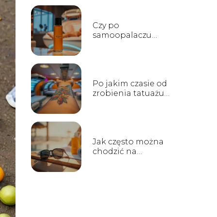
Czy po
samoopalaczu
można isc na
solarium?
Po jakim czasie od
zrobienia tatuażu
można iść na
solarium?
Jak często można
chodzić na
solarium?