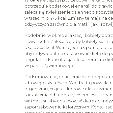
W okresie ciąży zapotrzebowanie kaloryc
potrzebuje dodatkowej energii do prawid
zaleca się zwiększenie dziennego spożycia 
w trzecim o 475 kcal. Zmiany te mają na 
odżywczych zarówno dla matki, jak i rozwij
Podobnie, w okresie laktacji kobiety pot
noworodka. Zaleca się, aby kobiety karmiąc
około 505 kcal. Warto jednak pamiętać, że k
aby indywidualnie dostosować dietę do p
Regularna konsultacja z lekarzem lub d
wsparcia żywieniowego.
Podsumowując, obliczenie dziennego zapo
zdrowego stylu życia. Wiedza ta pozwala 
organizmu, co jest kluczowe dla utrzyman
Niezależnie od tego, czy celem jest utrzy
ważne jest, aby dostosować dietę do ind
zapotrzebowaniu kalorycznym. Konsultacj