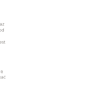
az
od
est
gą
kać