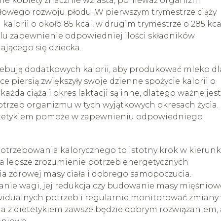
zne kobiety znacznie wzrasta, ponieważ organizm
łowego rozwoju płodu. W pierwszym trymestrze ciąży
kalorii o około 85 kcal, w drugim trymestrze o 285 kcal
celu zapewnienie odpowiedniej ilości składników
ającego się dziecka.
rzebują dodatkowych kalorii, aby produkować mleko dl
e piersią zwiększyły swoje dzienne spożycie kalorii o
ażda ciąża i okres laktacji są inne, dlatego ważne jest
otrzeb organizmu w tych wyjątkowych okresach życia.
ietetykiem pomoże w zapewnieniu odpowiedniego
trzebowania kalorycznego to istotny krok w kierun
na lepsze zrozumienie potrzeb energetycznych
ia zdrowej masy ciała i dobrego samopoczucia.
manie wagi, jej redukcja czy budowanie masy mięśniowe
ywidualnych potrzeb i regularnie monitorować zmiany
a z dietetykiem zawsze będzie dobrym rozwiązaniem,