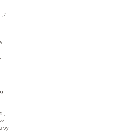
, a
a
,
ku
j,
 w
 aby