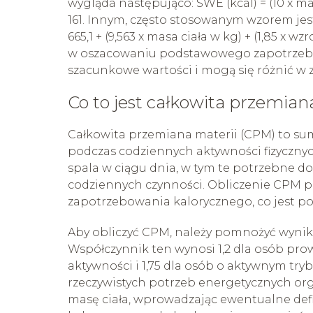
wygląda następująco: SWE (kcal) = (10 x masa
161. Innym, często stosowanym wzorem jest
665,1 + (9,563 x masa ciała w kg) + (1,85 x 
w oszacowaniu podstawowego zapotrzebowa
szacunkowe wartości i mogą się różnić w 
Co to jest całkowita przemian
Całkowita przemiana materii (CPM) to su
podczas codziennych aktywności fizycznyc
spala w ciągu dnia, w tym te potrzebne do
codziennych czynności. Obliczenie CPM p
zapotrzebowania kalorycznego, co jest p
Aby obliczyć CPM, należy pomnożyć wynik 
Współczynnik ten wynosi 1,2 dla osób prowa
aktywności i 1,75 dla osób o aktywnym try
rzeczywistych potrzeb energetycznych org
masę ciała, wprowadzając ewentualne defi