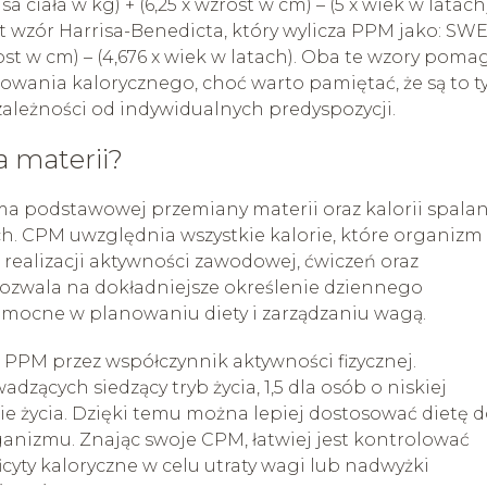
 ciała w kg) + (6,25 x wzrost w cm) – (5 x wiek w latach
 wzór Harrisa-Benedicta, który wylicza PPM jako: SWE
wzrost w cm) – (4,676 x wiek w latach). Oba te wzory poma
nia kalorycznego, choć warto pamiętać, że są to t
zależności od indywidualnych predyspozycji.
a materii?
ma podstawowej przemiany materii oraz kalorii spala
h. CPM uwzględnia wszystkie kalorie, które organizm
 realizacji aktywności zawodowej, ćwiczeń oraz
ozwala na dokładniejsze określenie dziennego
omocne w planowaniu diety i zarządzaniu wagą.
PPM przez współczynnik aktywności fizycznej.
dzących siedzący tryb życia, 1,5 dla osób o niskiej
bie życia. Dzięki temu można lepiej dostosować dietę 
anizmu. Znając swoje CPM, łatwiej jest kontrolować
cyty kaloryczne w celu utraty wagi lub nadwyżki