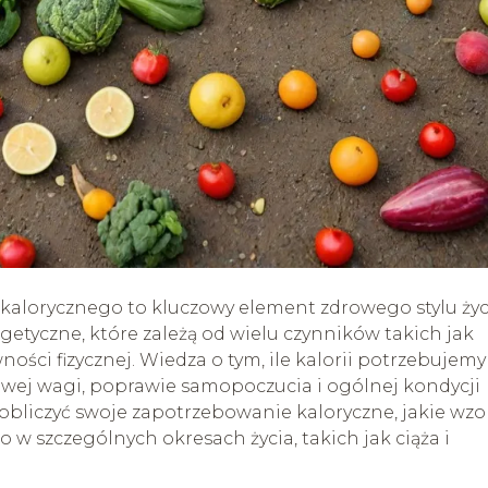
lorycznego to kluczowy element zdrowego stylu życ
etyczne, które zależą od wielu czynników takich jak
ności fizycznej. Wiedza o tym, ile kalorii potrzebujemy
ej wagi, poprawie samopoczucia i ogólnej kondycji
obliczyć swoje zapotrzebowanie kaloryczne, jakie wzo
 w szczególnych okresach życia, takich jak ciąża i