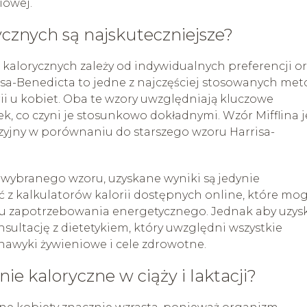
iowej.
ycznych są najskuteczniejsze?
alorycznych zależy od indywidualnych preferencji or
risa-Benedicta to jedne z najczęściej stosowanych met
i u kobiet. Oba te wzory uwzględniają kluczowe
iek, co czyni je stosunkowo dokładnymi. Wzór Mifflina j
yzyjny w porównaniu do starszego wzoru Harrisa-
 wybranego wzoru, uzyskane wyniki są jedynie
ć z kalkulatorów kalorii dostępnych online, które mo
iu zapotrzebowania energetycznego. Jednak aby uzys
nsultację z dietetykiem, który uwzględni wszystkie
, nawyki żywieniowe i cele zdrowotne.
e kaloryczne w ciąży i laktacji?