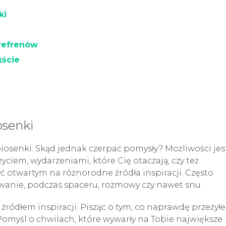
ki
refrenów
kście
u
osenki
iosenki. Skąd jednak czerpać pomysły? Możliwości jes
yciem, wydarzeniami, które Cię otaczają, czy też
yć otwartym na różnorodne źródła inspiracji. Często
wanie, podczas spaceru, rozmowy czy nawet snu.
ódłem inspiracji. Pisząc o tym, co naprawdę przeżyłe
 Pomyśl o chwilach, które wywarły na Tobie największe