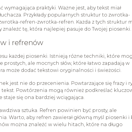
ć wymagająca praktyki. Ważne jest, aby tekst miał
 słuchacza. Przykłady popularnych struktur to zwrotka-
wrotka-refren-zwrotka-refren. Każda z tych struktur 
znaleźć tę, która najlepiej pasuje do Twojej piosenki.
w i refrenów
esu każdej piosenki. Istnieją różne techniki, które mo
e prostych, ale mocnych słów, które łatwo zapadają w
óra może dodać tekstowi oryginalności i świeżości.
k jest nie do przecenienia. Powtarzające się frazy i 
tekst. Powtórzenia mogą również podkreślać kluczo
e staje się ona bardziej wciągająca.
awdziwa sztuka. Refren powinien być prosty, ale
a. Warto, aby refren zawierał główną myśl piosenki i 
enów można znaleźć w wielu hitach, które na długo