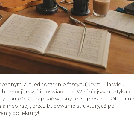
złożonym, ale jednocześnie fascynującym. Dla wielu
ch emocji, myśli i doświadczeń. W niniejszym artykule
y pomoże Ci napisać własny tekst piosenki. Obejmuj
a inspiracji, przez budowanie struktury, aż po
amy do lektury!