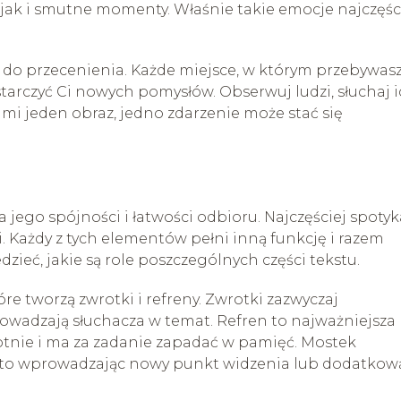
jak i smutne momenty. Właśnie takie emocje najczęśc
e do przecenienia. Każde miejsce, w którym przebywasz
ostarczyć Ci nowych pomysłów. Obserwuj ludzi, słuchaj 
mi jeden obraz, jedno zdarzenie może stać się
a jego spójności i łatwości odbioru. Najczęściej spoty
i. Każdy z tych elementów pełni inną funkcję i razem
ieć, jakie są role poszczególnych części tekstu.
e tworzą zwrotki i refreny. Zwrotki zazwyczaj
owadzają słuchacza w temat. Refren to najważniejsza
rotnie i ma za zadanie zapadać w pamięć. Mostek
sto wprowadzając nowy punkt widzenia lub dodatkow