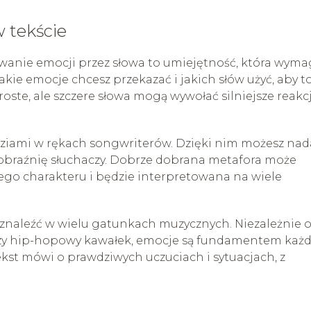
 tekście
ywanie emocji przez słowa to umiejętność, która wym
jakie emocje chcesz przekazać i jakich słów użyć, aby t
roste, ale szczere słowa mogą wywołać silniejsze reakc
dziami w rękach songwriterów. Dzięki nim możesz nad
yobraźnię słuchaczy. Dobrze dobrana metafora może
ego charakteru i będzie interpretowana na wiele
znaleźć w wielu gatunkach muzycznych. Niezależnie 
 czy hip-hopowy kawałek, emocje są fundamentem każd
tekst mówi o prawdziwych uczuciach i sytuacjach, z