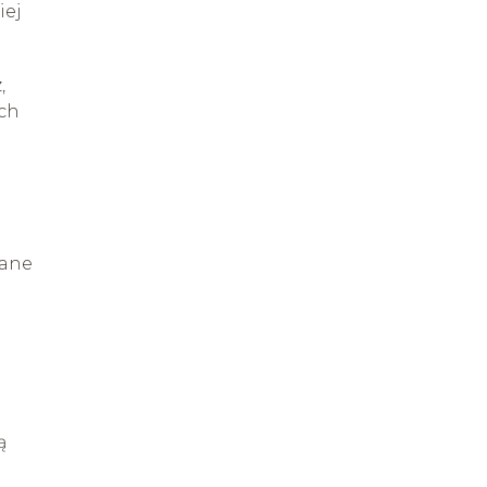
iej
,
ich
kane
ą