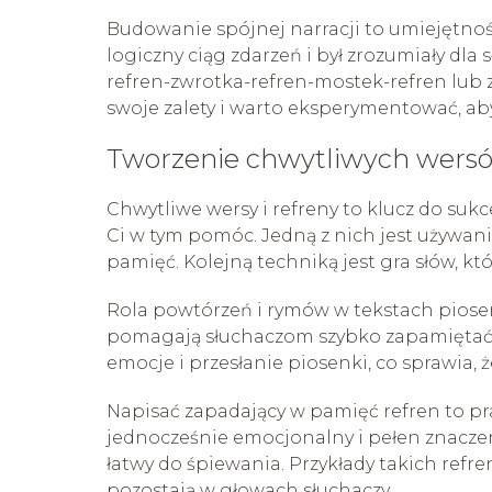
Budowanie spójnej narracji to umiejętnoś
logiczny ciąg zdarzeń i był zrozumiały dla
refren-zwrotka-refren-mostek-refren lub z
swoje zalety i warto eksperymentować, aby 
Tworzenie chwytliwych wersó
Chwytliwe wersy i refreny to klucz do sukc
Ci w tym pomóc. Jedną z nich jest używani
pamięć. Kolejną techniką jest gra słów, kt
Rola powtórzeń i rymów w tekstach piosene
pomagają słuchaczom szybko zapamiętać 
emocje i przesłanie piosenki, co sprawia, ż
Napisać zapadający w pamięć refren to pr
jednocześnie emocjonalny i pełen znaczeni
łatwy do śpiewania. Przykłady takich refr
pozostają w głowach słuchaczy.