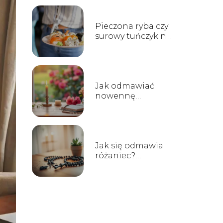
współczesnych
deserów i
wypieków?
Pieczona ryba czy
surowy tuńczyk na
start – od jakich
rolek najlepiej
zacząć przygodę z
sushi?
Jak odmawiać
nowennę
pompejańską?
Przewodnik krok
po kroku
Jak się odmawia
różaniec?
Przewodnik dla
początkujących