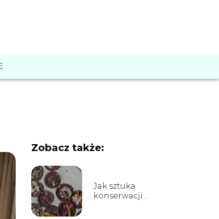
E
Zobacz także:
Jak sztuka
konserwacji
owoców zmienia
oblicze