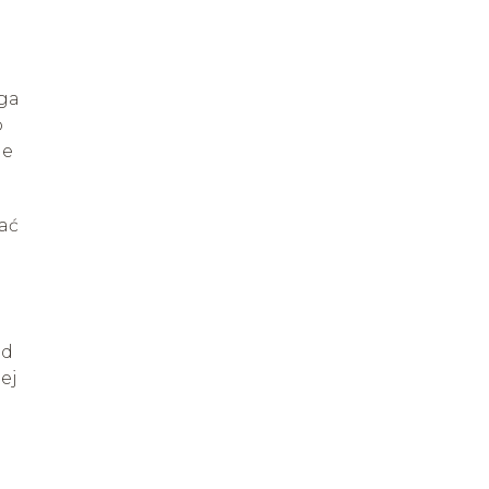
aga
o
je
ać
od
ej