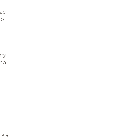
cać
go
bry
 na
.
 się