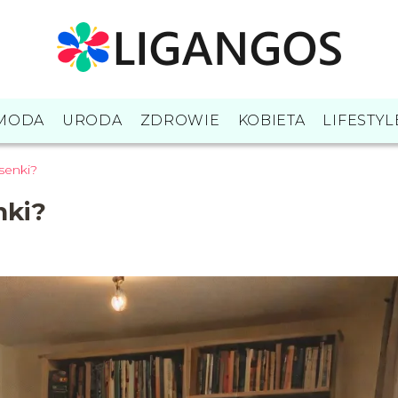
MODA
URODA
ZDROWIE
KOBIETA
LIFESTYL
senki?
nki?