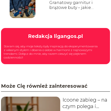
Granatowy garnitur i
brązowe buty – jakie
skarpetki dobrać?
Redakcja ligangos.pl
Staram się, aby moje teksty były inspiracją do eksperymentowania
z własnym stylem i dbania o siebie w harmonii z najnowszymi
trendami. Dołącz do mnie, aby razem cieszyć się pięknem
codzienności!
Może Cię również zainteresować
Icoone zabieg – na
czym polega i