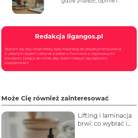
gdzie znaleźć, opinie i
godziny przyjęć
Redakcja ligangos.pl
Staram się, aby moje teksty były inspiracją do eksperymentowania
z własnym stylem i dbania o siebie w harmonii z najnowszymi
trendami. Dołącz do mnie, aby razem cieszyć się pięknem
codzienności!
Może Cię również zainteresować
Lifting i laminacja
brwi: co wybrać i
jakie efekty?