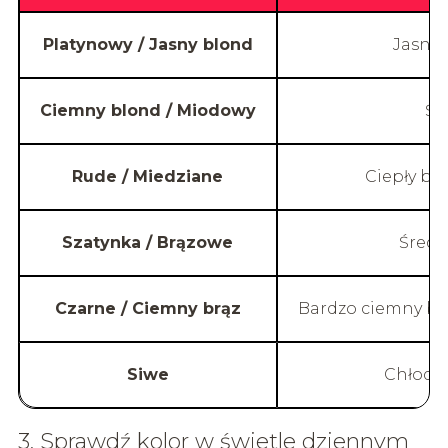
Platynowy / Jasny blond
Jasny,
Ciemny blond / Miodowy
Śr
Rude / Miedziane
Ciepły brą
Szatynka / Brązowe
Średn
Czarne / Ciemny brąz
Bardzo ciemny brąz
Siwe
Chłodny
3. Sprawdź kolor w świetle dziennym