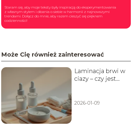
Staram się, aby moje teksty były inspiracją do eksperymentowania
z własnym stylem i dbania o siebie w harmonii z najnowszymi
trendami. Dołącz do mnie, aby razem cieszyć się pięknem
codzienności!
Może Cię również zainteresować
Laminacja brwi w
ciazy – czy jest
bezpieczna?
2026-01-09