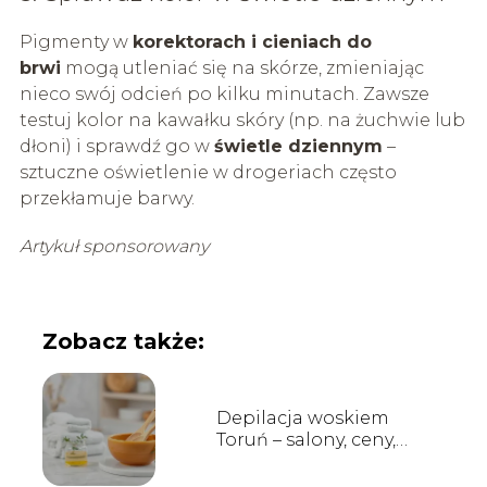
Pigmenty w
korektorach i cieniach do
brwi
mogą utleniać się na skórze, zmieniając
nieco swój odcień po kilku minutach. Zawsze
testuj kolor na kawałku skóry (np. na żuchwie lub
dłoni) i sprawdź go w
świetle dziennym
–
sztuczne oświetlenie w drogeriach często
przekłamuje barwy.
Artykuł sponsorowany
Zobacz także:
Depilacja woskiem
Toruń – salony, ceny,
opinie