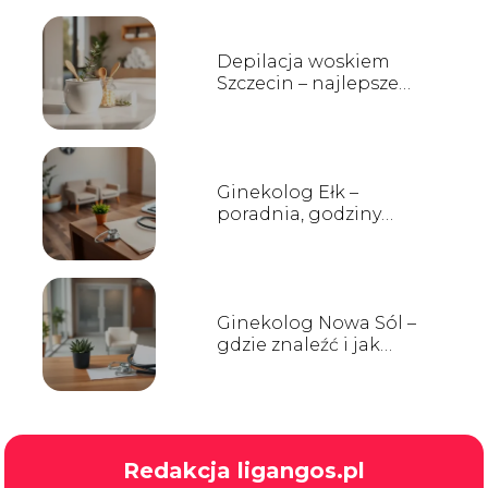
Depilacja woskiem
Szczecin – najlepsze
salony, ceny i opinie
Ginekolog Ełk –
poradnia, godziny
przyjęć, kontakt
Ginekolog Nowa Sól –
gdzie znaleźć i jak
wybrać?
Redakcja ligangos.pl