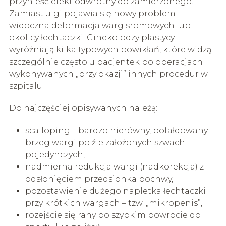
przynieść efekt odwrotny do zamierzonego.
Zamiast ulgi pojawia się nowy problem –
widoczna deformacja warg sromowych lub
okolicy łechtaczki. Ginekolodzy plastycy
wyróżniają kilka typowych powikłań, które widzą
szczególnie często u pacjentek po operacjach
wykonywanych „przy okazji” innych procedur w
szpitalu.
Do najczęściej opisywanych należą:
scalloping – bardzo nierówny, pofałdowany
brzeg wargi po źle założonych szwach
pojedynczych,
nadmierna redukcja wargi (nadkorekcja) z
odsłonięciem przedsionka pochwy,
pozostawienie dużego napletka łechtaczki
przy krótkich wargach – tzw. „mikropenis”,
rozejście się rany po szybkim powrocie do