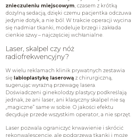
znieczuleniu miejscowym
, czasem z krótką
dożylną sedacją, dzięki czemu pacjentka odczuwa
jedynie dotyk, a nie ból. W trakcie operacji wycina
się nadmiar tkanki, modeluje brzegi i zakłada
cienkie szwy – najczęściej wchłanialne.
Laser, skalpel czy nóż
radiofrekwencyjny?
W wielu reklamach klinik prywatnych zestawia
się
labioplastykę laserową
z chirurgiczną,
sugerując wyraźną przewagę lasera.
Doświadczeni ginekolodzy plastycy podkreślają
jednak, że ani laser, ani klasyczny skalpel nie są
„magiczne” same w sobie. O jakości efektu
decyduje przede wszystkim operator, a nie sprzęt.
Laser pozwala ograniczyć krwawienie i skrócić
rekonwalescencję, ale podgrzewa tkanki i może