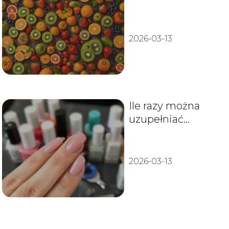
Odpowiednia
dawka na
odporność
2026-03-13
Ile razy można
uzupełniać
paznokcie żelowe?
2026-03-13