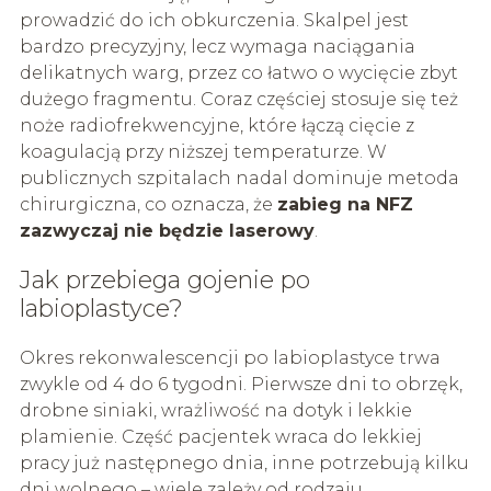
prowadzić do ich obkurczenia. Skalpel jest
bardzo precyzyjny, lecz wymaga naciągania
delikatnych warg, przez co łatwo o wycięcie zbyt
dużego fragmentu. Coraz częściej stosuje się też
noże radiofrekwencyjne, które łączą cięcie z
koagulacją przy niższej temperaturze. W
publicznych szpitalach nadal dominuje metoda
chirurgiczna, co oznacza, że
zabieg na NFZ
zazwyczaj nie będzie laserowy
.
Jak przebiega gojenie po
labioplastyce?
Okres rekonwalescencji po labioplastyce trwa
zwykle od 4 do 6 tygodni. Pierwsze dni to obrzęk,
drobne siniaki, wrażliwość na dotyk i lekkie
plamienie. Część pacjentek wraca do lekkiej
pracy już następnego dnia, inne potrzebują kilku
dni wolnego – wiele zależy od rodzaju