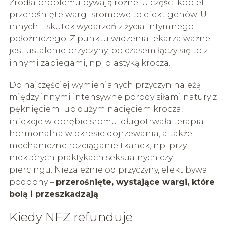
Źródła problemu bywają różne. U części kobiet
przerośnięte wargi sromowe to efekt genów. U
innych – skutek wydarzeń z życia intymnego i
położniczego. Z punktu widzenia lekarza ważne
jest ustalenie przyczyny, bo czasem łączy się to z
innymi zabiegami, np. plastyką krocza.
Do najczęściej wymienianych przyczyn należą
między innymi intensywne porody siłami natury z
pęknięciem lub dużym nacięciem krocza,
infekcje w obrębie sromu, długotrwała terapia
hormonalna w okresie dojrzewania, a także
mechaniczne rozciąganie tkanek, np. przy
niektórych praktykach seksualnych czy
piercingu. Niezależnie od przyczyny, efekt bywa
podobny –
przerośnięte, wystające wargi, które
bolą i przeszkadzają
.
Kiedy NFZ refunduje