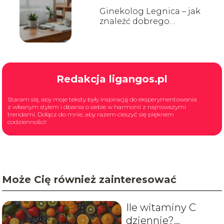
Ginekolog Legnica – jak
znaleźć dobrego
specjalistę?
Redakcja ligangos.pl
Staram się, aby moje teksty były inspiracją do eksperymentowania
z własnym stylem i dbania o siebie w harmonii z najnowszymi
trendami. Dołącz do mnie, aby razem cieszyć się pięknem
codzienności!
Może Cię również zainteresować
Ile witaminy C
dziennie?