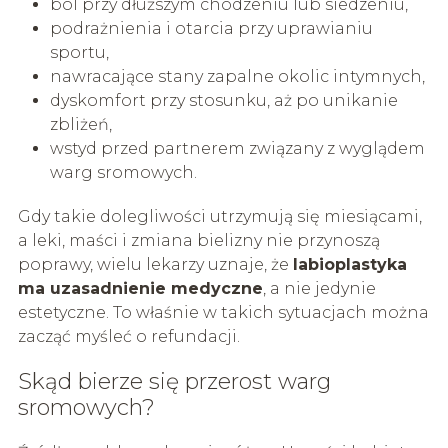
ból przy dłuższym chodzeniu lub siedzeniu,
podrażnienia i otarcia przy uprawianiu
sportu,
nawracające stany zapalne okolic intymnych,
dyskomfort przy stosunku, aż po unikanie
zbliżeń,
wstyd przed partnerem związany z wyglądem
warg sromowych.
Gdy takie dolegliwości utrzymują się miesiącami,
a leki, maści i zmiana bielizny nie przynoszą
poprawy, wielu lekarzy uznaje, że
labioplastyka
ma uzasadnienie medyczne
, a nie jedynie
estetyczne. To właśnie w takich sytuacjach można
zacząć myśleć o refundacji.
Skąd bierze się przerost warg
sromowych?