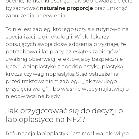
ocenić, ile tkanki usunąć i jak poprowadzić cięcie,
by zachować
naturalne proporcje
oraz uniknąć
zaburzenia unerwienia.
To nie jest zabieg, którego uczy się rutynowo na
specjalizacji z ginekologii. Wielu lekarzy
opisujących swoje doświadczenia przyznaje, że
potrzebowali lat pracy, dziesiątek zabiegów i
uważnej obserwacji efektów, aby bezpiecznie
łączyć labioplastykę z hoodoplastyką, plastyką
krocza czy waginoplastyką. Stąd ostrzeżenia
przed traktowaniem zabiegu „jak zwykłego
przycięcia warg” – bo właśnie wtedy najłatwiej o
nieodwracalne błędy.
Jak przygotować się do decyzji o
labioplastyce na NFZ?
Refundacja labioplastyki jest możliwa, ale wiąże