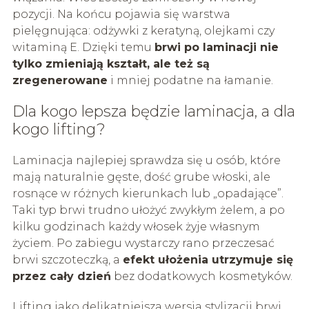
pozycji. Na końcu pojawia się warstwa
pielęgnująca: odżywki z keratyną, olejkami czy
witaminą E. Dzięki temu
brwi po laminacji nie
tylko zmieniają kształt, ale też są
zregenerowane
i mniej podatne na łamanie.
Dla kogo lepsza będzie laminacja, a dla
kogo lifting?
Laminacja najlepiej sprawdza się u osób, które
mają naturalnie gęste, dość grube włoski, ale
rosnące w różnych kierunkach lub „opadające”.
Taki typ brwi trudno ułożyć zwykłym żelem, a po
kilku godzinach każdy włosek żyje własnym
życiem. Po zabiegu wystarczy rano przeczesać
brwi szczoteczką, a
efekt ułożenia utrzymuje się
przez cały dzień
bez dodatkowych kosmetyków.
Lifting jako delikatniejsza wersja stylizacji brwi