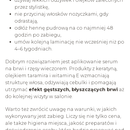
używaj lekkich odżywek i olejków zaleconych
przez stylistkę,
nie przycinaj włosków nożyczkami, gdy
odrastają,
odłóż hennę pudrową na co najmniej 48
godzin po zabiegu,
umów kolejną laminację nie wcześniej niż po
4–6 tygodniach.
Dobrym rozwiązaniem jest aplikowanie serum
na brwi i rzęsy wieczorem. Produkty z keratyną,
olejkiem taramira i witaminą E wzmacniają
strukturę włosa, odżywiają cebulki i pomagają
utrzymać
efekt gęstszych, błyszczących brwi
aż
do kolejnej wizyty w salonie.
Warto też zwrócić uwagę na warunki, w jakich
wykonywany jest zabieg. Liczy się nie tylko cena,
ale także higiena miejsca, jakość preparatów i