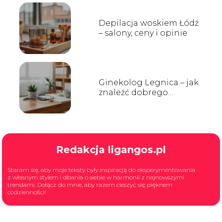
Depilacja woskiem Łódź
– salony, ceny i opinie
Ginekolog Legnica – jak
znaleźć dobrego
specjalistę?
Redakcja ligangos.pl
Staram się, aby moje teksty były inspiracją do eksperymentowania
z własnym stylem i dbania o siebie w harmonii z najnowszymi
trendami. Dołącz do mnie, aby razem cieszyć się pięknem
codzienności!