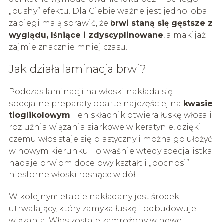
„bushy” efektu. Dla Ciebie ważne jest jedno: oba
zabiegi mają sprawić, że
brwi staną się gęstsze z
wyglądu, lśniące i zdyscyplinowane
, a makijaż
zajmie znacznie mniej czasu.
Jak działa laminacja brwi?
Podczas laminacji na włoski nakłada się
specjalne preparaty oparte najczęściej na
kwasie
tioglikolowym
. Ten składnik otwiera łuskę włosa i
rozluźnia wiązania siarkowe w keratynie, dzięki
czemu włos staje się plastyczny i można go ułożyć
w nowym kierunku. To właśnie wtedy specjalistka
nadaje brwiom docelowy kształt i „podnosi”
niesforne włoski rosnące w dół.
W kolejnym etapie nakładany jest środek
utrwalający, który zamyka łuskę i odbudowuje
wiązania. Włos zostaje zamrożony w nowej