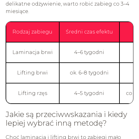
delikatne odżywienie, warto robić zabieg co 3–4
miesiące.
Rodzaj zabiegu
Średni czas efektu
Laminacja brwi
4–6 tygodni
Lifting brwi
ok. 6–8 tygodni
Lifting rzęs
4–5 tygodni
co 4
Jakie są przeciwwskazania i kiedy
lepiej wybrać inną metodę?
Choć laminacja i lifting brwi to zabiegi mało