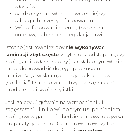
włosków,
bardzo zły stan włosa po wcześniejszych
zabiegach i częstym farbowaniu,
świeże farbowanie henną (zwłaszcza
pudrową) lub mocna regulacja brwi.
Istotne jest również, aby
nie wykonywać
laminacji zbyt często
. Zbyt krótki odstęp między
zabiegami, zwłaszcza przy już osłabionym włosie,
może doprowadzić do jego przesuszenia,
łamliwości, a w skrajnych przypadkach nawet
„spalenia”. Dlatego warto trzymać się zaleceń
producenta i swojej stylistki.
Jeśli zależy Ci głównie na wzmocnieniu i
zagęszczeniu linii brwi, dobrym uzupełnieniem
zabiegów w gabinecie będzie domowa odżywka.
Preparaty typu Pelo Baum Brow Brow czy Lash
Lash – oparte na kombinacji
peptydów