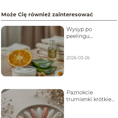
Może Cię również zainteresować
Wysyp po
peelingu
kawitacyjnym:
przyczyny i
leczenie
2026-03-26
Paznokcie
trumienki krótkie
– inspiracje i
pielęgnacja