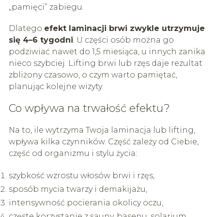
„pamięci” zabiegu.
Dlatego
efekt laminacji brwi zwykle utrzymuje
się 4–6 tygodni
. U części osób można go
podziwiać nawet do 1,5 miesiąca, u innych zanika
nieco szybciej. Lifting brwi lub rzęs daje rezultat
zbliżony czasowo, o czym warto pamiętać,
planując kolejne wizyty.
Co wpływa na trwałość efektu?
Na to, ile wytrzyma Twoja laminacja lub lifting,
wpływa kilka czynników. Część zależy od Ciebie,
część od organizmu i stylu życia:
szybkość wzrostu włosów brwi i rzęs,
sposób mycia twarzy i demakijażu,
intensywność pocierania okolicy oczu,
częste korzystanie z sauny, basenu, solarium,