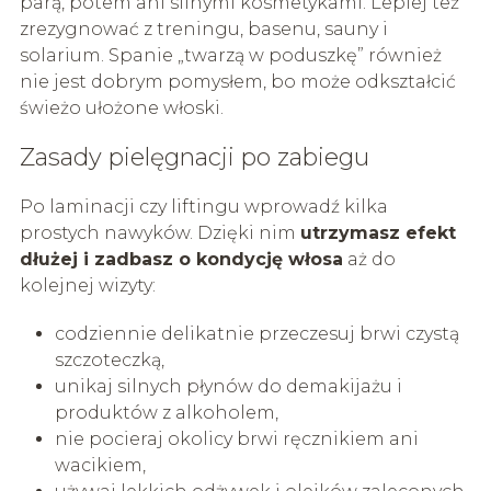
parą, potem ani silnymi kosmetykami. Lepiej też
zrezygnować z treningu, basenu, sauny i
solarium. Spanie „twarzą w poduszkę” również
nie jest dobrym pomysłem, bo może odkształcić
świeżo ułożone włoski.
Zasady pielęgnacji po zabiegu
Po laminacji czy liftingu wprowadź kilka
prostych nawyków. Dzięki nim
utrzymasz efekt
dłużej i zadbasz o kondycję włosa
aż do
kolejnej wizyty:
codziennie delikatnie przeczesuj brwi czystą
szczoteczką,
unikaj silnych płynów do demakijażu i
produktów z alkoholem,
nie pocieraj okolicy brwi ręcznikiem ani
wacikiem,