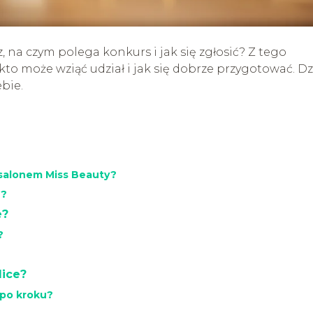
sz, na czym polega konkurs i jak się zgłosić? Z tego
 kto może wziąć udział i jak się dobrze przygotować. Dz
ebie.
 salonem Miss Beauty?
e?
e?
?
lice?
 po kroku?