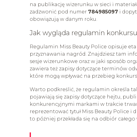
na publikację wizerunku w sieci i materia
zadzwonić pod numer
784985097
i dopyt
obowiązują w danym roku.
Jak wygląda regulamin konkurs
Regulamin Miss Beauty Police opisuje etap
przyznawania nagród. Znajdziesz tam infor
sesje wizerunkowe oraz w jaki sposób or
zawiera też zapisy dotyczące terminów od
które mogą wpływać na przebieg konkurs
Warto podkreślić, że regulamin określa takż
pojawiają się zapisy dotyczące hejtu, pub
konkurencyjnymi markami w trakcie trwan
reprezentować tytuł Miss Beauty Police i
to później przekłada się na odbiór całego