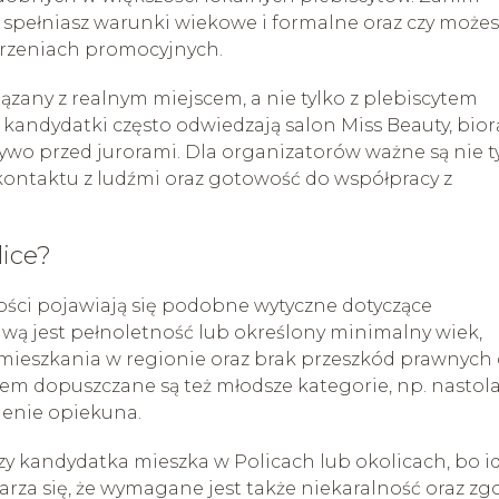
y spełniasz warunki wiekowe i formalne oraz czy możes
arzeniach promocyjnych.
iązany z realnym miejscem, a nie tylko z plebiscytem
andydatki często odwiedzają salon Miss Beauty, bior
 żywo przed jurorami. Dla organizatorów ważne są nie t
 kontaktu z ludźmi oraz gotowość do współpracy z
lice?
ści pojawiają się podobne wytyczne dotyczące
awą jest pełnoletność lub określony minimalny wiek,
amieszkania w regionie oraz brak przeszkód prawnych
em dopuszczane są też młodsze kategorie, np. nastola
enie opiekuna.
zy kandydatka mieszka w Policach lub okolicach, bo i
arza się, że wymagane jest także niekaralność oraz zg