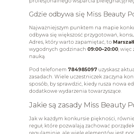
profesjonalnego wsparcia pielęgnacyjne
Gdzie odbywa się Miss Beauty Po
Najważniejszym punktem na mapie konkurs
odbywa się większość przygotowań, konsu
Adres, który warto zapamiętać, to
Marszał
wygodnych godzinach
09:00–20:00
, więc
nauką.
Pod telefonem
784985097
uzyskasz aktua
zasadach. Wiele uczestniczek zaczyna kont
sposób, by sprawdzić, kiedy rusza nowa edy
dodatkowe wydarzenia towarzyszące.
Jakie są zasady Miss Beauty P
Jak w każdym konkursie piękności, równi
reguł, które pozwalają zachować porządek i
regulaminie, ale wiele elementów jest p