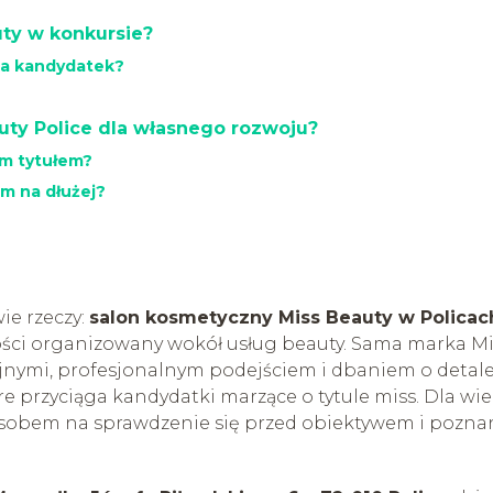
uty w konkursie?
dla kandydatek?
uty Police dla własnego rozwoju?
ym tytułem?
m na dłużej?
ie rzeczy:
salon kosmetyczny Miss Beauty w Policac
ości organizowany wokół usług beauty. Sama marka Mi
yjnymi, profesjonalnym podejściem i dbaniem o detale
re przyciąga kandydatki marzące o tytule miss. Dla wie
posobem na sprawdzenie się przed obiektywem i pozna