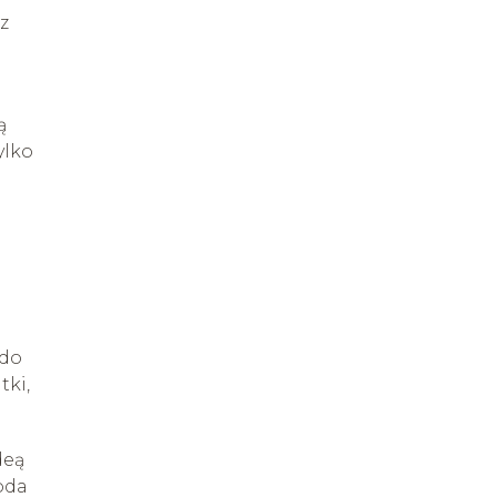
z
ą
ylko
 do
tki,
deą
oda