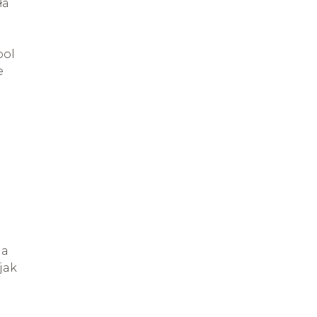
ła
bol
e
da
jak