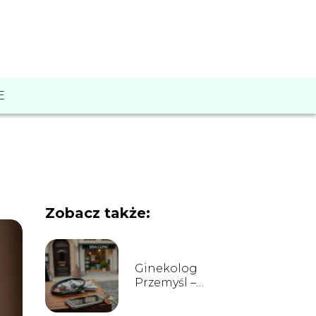
E
Zobacz także:
Ginekolog
Przemyśl –
lokalizacje, opinie,
rejestracja