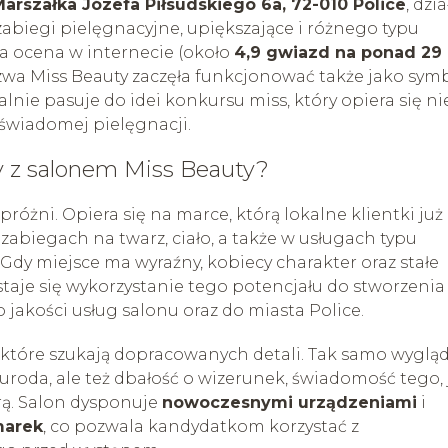
 Marszałka Józefa Piłsudskiego 6a, 72-010 Police
, dzia
abiegi pielęgnacyjne, upiększające i różnego typu
a ocena w internecie (około
4,9 gwiazd na ponad 29
nazwa Miss Beauty zaczęła funkcjonować także jako sym
lnie pasuje do idei konkursu miss, który opiera się ni
 świadomej pielęgnacji.
y z salonem Miss Beauty?
różni. Opiera się na marce, którą lokalne klientki już
w zabiegach na twarz, ciało, a także w usługach typu
. Gdy miejsce ma wyraźny, kobiecy charakter oraz stałe
taje się wykorzystanie tego potencjału do stworzenia
o jakości usług salonu oraz do miasta Police.
 które szukają dopracowanych detali. Tak samo wyglą
 uroda, ale też dbałość o wizerunek, świadomość tego, 
rą. Salon dysponuje
nowoczesnymi urządzeniami
i
marek
, co pozwala kandydatkom korzystać z