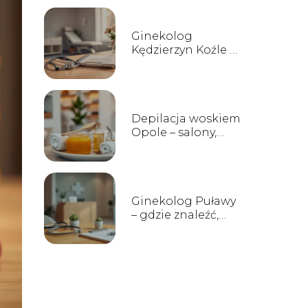
Ginekolog
Kędzierzyn Koźle –
gabinety, opinie,
kontakt
Depilacja woskiem
Opole – salony,
ceny i opinie
Ginekolog Puławy
– gdzie znaleźć,
opinie i godziny
przyjęć