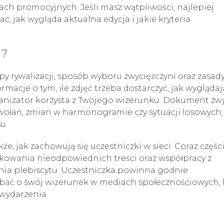
łach promocyjnych. Jeśli masz wątpliwości, najlepiej
ać, jak wygląda aktualna edycja i jakie kryteria
u?
y rywalizacji, sposób wyboru zwyciężczyni oraz zasad
macje o tym, ile zdjęć trzeba dostarczyć, jak wyglądaj
ganizator korzysta z Twojego wizerunku. Dokument zw
wołań, zmian w harmonogramie czy sytuacji losowych,
u.
e, jak zachowują się uczestniczki w sieci. Coraz części
likowania nieodpowiednich treści oraz współpracy z
ia plebiscytu. Uczestniczka powinna godnie
 dbać o swój wizerunek w mediach społecznościowych,
 wydarzenia.