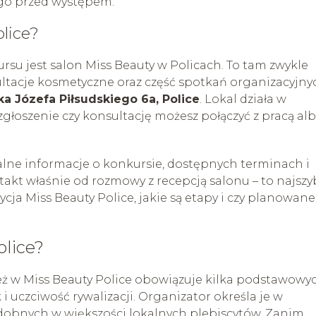
go przed występem.
lice?
u jest salon Miss Beauty w Policach. To tam zwykle
ltacje kosmetyczne oraz część spotkań organizacyjny
ka Józefa Piłsudskiego 6a, Police
. Lokal działa w
 zgłoszenie czy konsultację możesz połączyć z pracą al
lne informacje o konkursie, dostępnych terminach i
akt właśnie od rozmowy z recepcją salonu – to najszy
cja Miss Beauty Police, jakie są etapy i czy planowane
olice?
eż w Miss Beauty Police obowiązuje kilka podstawowy
 uczciwość rywalizacji. Organizator określa je w
odobnych w większości lokalnych plebiscytów. Zanim