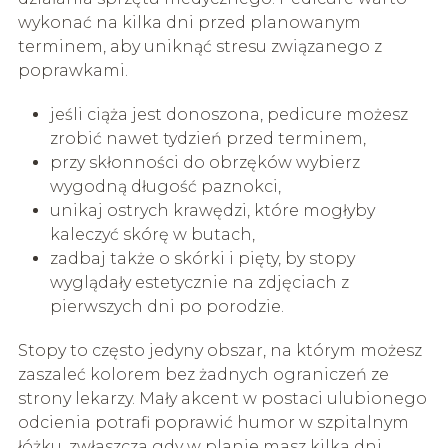
wykonać na kilka dni przed planowanym
terminem, aby uniknąć stresu związanego z
poprawkami.
jeśli ciąża jest donoszona, pedicure możesz
zrobić nawet tydzień przed terminem,
przy skłonności do obrzęków wybierz
wygodną długość paznokci,
unikaj ostrych krawędzi, które mogłyby
kaleczyć skórę w butach,
zadbaj także o skórki i pięty, by stopy
wyglądały estetycznie na zdjęciach z
pierwszych dni po porodzie.
Stopy to często jedyny obszar, na którym możesz
zaszaleć kolorem bez żadnych ograniczeń ze
strony lekarzy. Mały akcent w postaci ulubionego
odcienia potrafi poprawić humor w szpitalnym
łóżku, zwłaszcza gdy w planie masz kilka dni