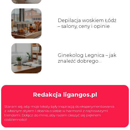
Depilacja woskiem Łódź
– salony, ceny i opinie
Ginekolog Legnica – jak
znaleźć dobrego
specjalistę?
Redakcja ligangos.pl
Staram się, aby moje teksty były inspiracją do eksperymentowania
z własnym stylem i dbania o siebie w harmonii z najnowszymi
trendami. Dołącz do mnie, aby razem cieszyć się pięknem
codzienności!