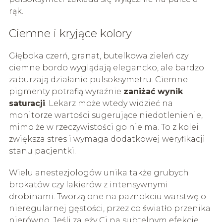
rąk.
Ciemne i kryjące kolory
Głęboka czerń, granat, butelkowa zieleń czy
ciemne bordo wyglądają elegancko, ale bardzo
zaburzają działanie pulsoksymetru. Ciemne
pigmenty potrafią wyraźnie
zaniżać wynik
saturacji
. Lekarz może wtedy widzieć na
monitorze wartości sugerujące niedotlenienie,
mimo że w rzeczywistości go nie ma. To z kolei
zwiększa stres i wymaga dodatkowej weryfikacji
stanu pacjentki.
Wielu anestezjologów unika także grubych
brokatów czy lakierów z intensywnymi
drobinami. Tworzą one na paznokciu warstwę o
nieregularnej gęstości, przez co światło przenika
nierówno. Jeśli zależy Ci na subtelnym efekcie,