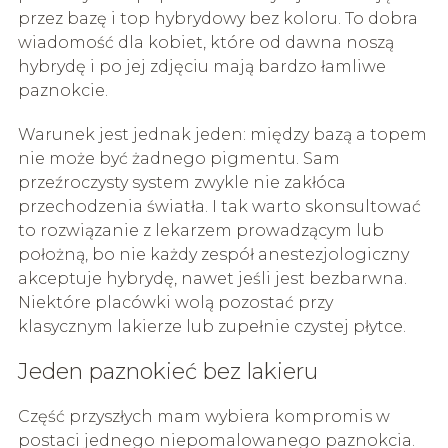
przez bazę i top hybrydowy bez koloru. To dobra
wiadomość dla kobiet, które od dawna noszą
hybrydę i po jej zdjęciu mają bardzo łamliwe
paznokcie.
Warunek jest jednak jeden: między bazą a topem
nie może być żadnego pigmentu. Sam
przeźroczysty system zwykle nie zakłóca
przechodzenia światła. I tak warto skonsultować
to rozwiązanie z lekarzem prowadzącym lub
położną, bo nie każdy zespół anestezjologiczny
akceptuje hybrydę, nawet jeśli jest bezbarwna.
Niektóre placówki wolą pozostać przy
klasycznym lakierze lub zupełnie czystej płytce.
Jeden paznokieć bez lakieru
Część przyszłych mam wybiera kompromis w
postaci jednego niepomalowanego paznokcia.