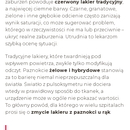
zaburzeń powoduje
czerwony lakier tradycyjny
,
a najwięcej ciemne barwy. Czarne, granatowe,
zielone i inne głębokie odcienie często zaniżają
wynik saturacji, co może sugerować problem,
którego w rzeczywistości nie ma lub przeciwnie –
ukryć realne zaburzenia. Utrudnia to lekarzom
szybką ocenę sytuacji.
Tradycyjne lakiery, które twardnieją pod
wpływem powietrza, zwykle tylko modyfikują
odczyt. Paznokcie
żelowe i hybrydowe
stanowią
za to barierę niemal nieprzepuszczalną dla
światła. Światło z pulsoksymetru nie dociera
wtedy w prawidłowy sposób do tkanek, a
urządzenie może w ogóle nie pokazać wartości.
To główny powód, dla którego w wielu szpitalach
prosi się o
zmycie lakieru z paznokci u rąk
.