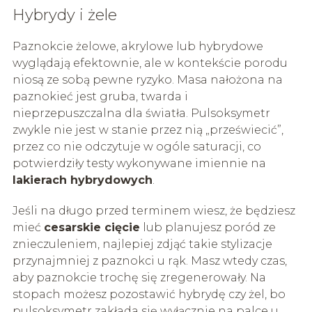
Hybrydy i żele
Paznokcie żelowe, akrylowe lub hybrydowe
wyglądają efektownie, ale w kontekście porodu
niosą ze sobą pewne ryzyko. Masa nałożona na
paznokieć jest gruba, twarda i
nieprzepuszczalna dla światła. Pulsoksymetr
zwykle nie jest w stanie przez nią „przeświecić”,
przez co nie odczytuje w ogóle saturacji, co
potwierdziły testy wykonywane imiennie na
lakierach hybrydowych
.
Jeśli na długo przed terminem wiesz, że będziesz
mieć
cesarskie cięcie
lub planujesz poród ze
znieczuleniem, najlepiej zdjąć takie stylizacje
przynajmniej z paznokci u rąk. Masz wtedy czas,
aby paznokcie trochę się zregenerowały. Na
stopach możesz pozostawić hybrydę czy żel, bo
pulsoksymetr zakłada się wyłącznie na palce u