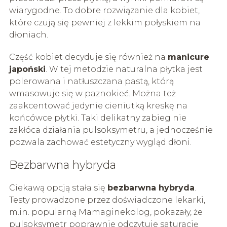
wiarygodne. To dobre rozwiązanie dla kobiet,
które czują się pewniej z lekkim połyskiem na
dłoniach.
Część kobiet decyduje się również na
manicure
japoński
. W tej metodzie naturalna płytka jest
polerowana i natłuszczana pastą, którą
wmasowuje się w paznokieć. Można też
zaakcentować jedynie cieniutką kreskę na
końcówce płytki. Taki delikatny zabieg nie
zakłóca działania pulsoksymetru, a jednocześnie
pozwala zachować estetyczny wygląd dłoni.
Bezbarwna hybryda
Ciekawą opcją stała się
bezbarwna hybryda
.
Testy prowadzone przez doświadczone lekarki,
m.in. popularną Mamaginekolog, pokazały, że
pulsoksymetr poprawnie odczytuje saturację