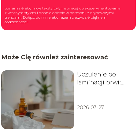
Staram się, aby moje teksty były inspiracją do eksperymentowania
z własnym stylem i dbania o siebie w harmonii z najnowszymi
trendami. Dołącz do mnie, aby razem cieszyć się pięknem
codzienności!
Może Cię również zainteresować
Uczulenie po
laminacji brwi:
objawy, przyczyny
i leczenie
2026-03-27