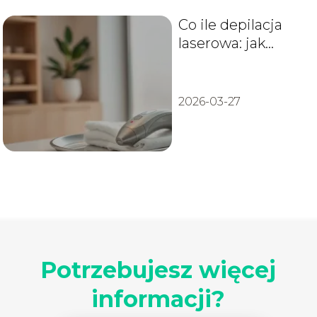
Co ile depilacja
laserowa: jak
często powtarzać
zabieg?
2026-03-27
Potrzebujesz więcej
informacji?