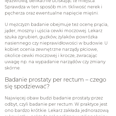
lędźwiową, delikatnie uciskając te miejsca.
Sprawdza w ten sposób m.in. tkliwość nerek i
pęcherza oraz ewentualne napięcie mięśni.
U mężczyzn badanie obejmuje też ocenę prącia,
jąder, moszny i ujścia cewki moczowej. Lekarz
szuka zgrubień, guzków, żylaków powrózka
nasiennego czy nieprawidłowości w budowie. U
kobiet ocenia zewnętrzne narządy płciowe,
okolice cewki moczowej i krocze, zwracając
uwagę np. na wypadanie narządów czy zmiany
skórne.
Badanie prostaty per rectum – czego
się spodziewać?
Najwięcej obaw budzi badanie prostaty przez
odbyt, czyli badanie per rectum. W praktyce jest
ono bardzo krótkie. Lekarz zakłada jednorazową