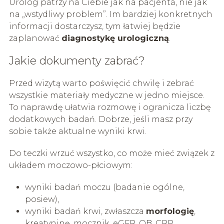
Urolog patrzy na Ciebie jak na pacjenta, nie jak
na „wstydliwy problem”. Im bardziej konkretnych
informacji dostarczysz, tym łatwiej będzie
zaplanować
diagnostykę urologiczną
.
Jakie dokumenty zabrać?
Przed wizytą warto poświęcić chwilę i zebrać
wszystkie materiały medyczne w jedno miejsce.
To naprawdę ułatwia rozmowę i ogranicza liczbę
dodatkowych badań. Dobrze, jeśli masz przy
sobie także aktualne wyniki krwi.
Do teczki wrzuć wszystko, co może mieć związek z
układem moczowo-płciowym:
wyniki badań moczu (badanie ogólne,
posiew),
wyniki badań krwi, zwłaszcza
morfologię
,
kreatyninę, mocznik, eGFR, OB, CRP,