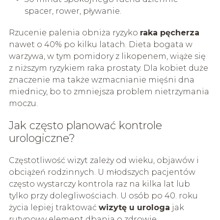
spacer, rower, pływanie.
Rzucenie palenia obniża ryzyko
raka pęcherza
nawet o 40% po kilku latach. Dieta bogata w
warzywa, w tym pomidory z likopenem, wiąże się
z niższym ryzykiem raka prostaty. Dla kobiet duże
znaczenie ma także wzmacnianie mięśni dna
miednicy, bo to zmniejsza problem nietrzymania
moczu.
Jak często planować kontrole
urologiczne?
Częstotliwość wizyt zależy od wieku, objawów i
obciążeń rodzinnych. U młodszych pacjentów
często wystarczy kontrola raz na kilka lat lub
tylko przy dolegliwościach. U osób po 40. roku
życia lepiej traktować
wizytę u urologa
jak
rutynowy element dbania o zdrowie.