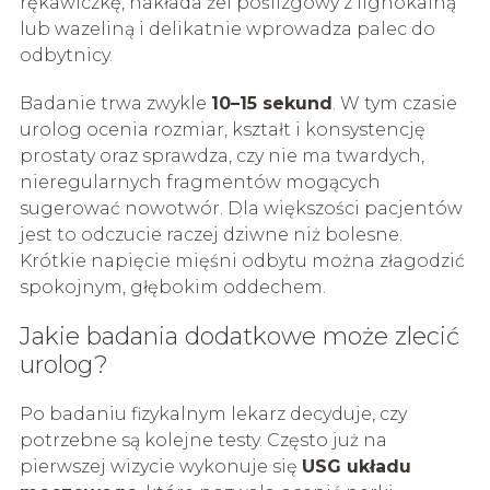
rękawiczkę, nakłada żel poślizgowy z lignokainą
lub wazeliną i delikatnie wprowadza palec do
odbytnicy.
Badanie trwa zwykle
10–15 sekund
. W tym czasie
urolog ocenia rozmiar, kształt i konsystencję
prostaty oraz sprawdza, czy nie ma twardych,
nieregularnych fragmentów mogących
sugerować nowotwór. Dla większości pacjentów
jest to odczucie raczej dziwne niż bolesne.
Krótkie napięcie mięśni odbytu można złagodzić
spokojnym, głębokim oddechem.
Jakie badania dodatkowe może zlecić
urolog?
Po badaniu fizykalnym lekarz decyduje, czy
potrzebne są kolejne testy. Często już na
pierwszej wizycie wykonuje się
USG układu