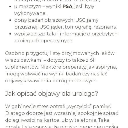
u mężczyzn – wyniki
PSA
, jeśli były
wykonywane,
opisy badań obrazowych: USG jamy
brzusznej, USG jąder, tomografię, rezonans,
wypisy ze szpitala i informacje o przebytych
zabiegach operacyjnych.
Osobno przygotuj listę przyjmowanych leków
wraz z dawkami – dotyczy to także ziół i
suplementów. Niektóre preparaty, jak aspiryna,
mogą wpływać na wyniki badań czy nasilać
objawy krwawienia z dróg moczowych.
Jak opisać objawy dla urologa?
W gabinecie stres potrafi „wyczyścić” pamięć.
Dlatego dobrze jest wcześniej spokojnie spisać
dolegliwości na kartce lub w telefonie. Taka
prosta lista sprawia, że nic istotnego nie umyka