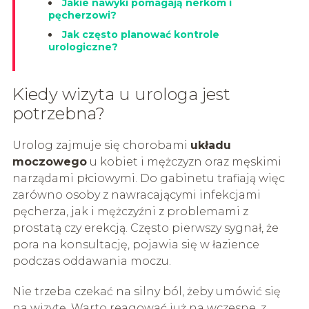
Jakie nawyki pomagają nerkom i
pęcherzowi?
Jak często planować kontrole
urologiczne?
Kiedy wizyta u urologa jest
potrzebna?
Urolog zajmuje się chorobami
układu
moczowego
u kobiet i mężczyzn oraz męskimi
narządami płciowymi. Do gabinetu trafiają więc
zarówno osoby z nawracającymi infekcjami
pęcherza, jak i mężczyźni z problemami z
prostatą czy erekcją. Często pierwszy sygnał, że
pora na konsultację, pojawia się w łazience
podczas oddawania moczu.
Nie trzeba czekać na silny ból, żeby umówić się
na wizytę. Warto reagować już na wczesne, z