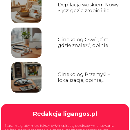
Depilacja woskiem Nowy
Sącz: gdzie zrobić i ile
kosztuje?
Ginekolog Oświęcim –
gdzie znaleźć, opinie i
terminy wizyt
Ginekolog Przemyśl –
lokalizacje, opinie,
rejestracja
Redakcja ligangos.pl
Staram się, aby moje teksty były inspiracją do eksperymentowania
z własnym stylem i dbania o siebie w harmonii z najnowszymi