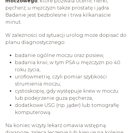
moczowego
, które pozwala ocenić nerki,
pęcherz, u mężczyzn także prostatę i jądra.
Badanie jest bezbolesne i trwa kilkanaście
minut.
W zależności od sytuacji urolog może dopisać do
planu diagnostycznego:
badanie ogólne moczu oraz posiew,
badania krwi, w tym PSA u mężczyzn po 40.
roku życia,
uroflowmetrię, czyli pomiar szybkości
strumienia moczu,
cystoskopię, gdy występuje krew w moczu
lub podejrzenie guza pęcherza,
dodatkowe USG (np. jąder) lub tomografię
komputerową.
Na koniec wizyty lekarz omawia wstępną
diagnozę, zaleca leczenie lub kieruje na kolejne