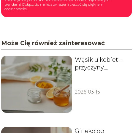
trendami. Dołącz do mnie, aby razem cieszyć się pięknem
codzienności!
Może Cię również zainteresować
Wąsik u kobiet –
przyczyny,
usuwanie,
domowe sposoby
2026-03-15
Ginekolog