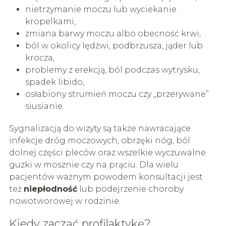
nietrzymanie moczu lub wyciekanie
kropelkami,
zmiana barwy moczu albo obecność krwi,
ból w okolicy lędźwi, podbrzusza, jąder lub
krocza,
problemy z erekcją, ból podczas wytrysku,
spadek libido,
osłabiony strumień moczu czy „przerywane”
siusianie.
Sygnalizacją do wizyty są także nawracające
infekcje dróg moczowych, obrzęki nóg, ból
dolnej części pleców oraz wszelkie wyczuwalne
guzki w mosznie czy na prąciu. Dla wielu
pacjentów ważnym powodem konsultacji jest
też
niepłodność
lub podejrzenie choroby
nowotworowej w rodzinie.
Kiedy zacząć profilaktykę?