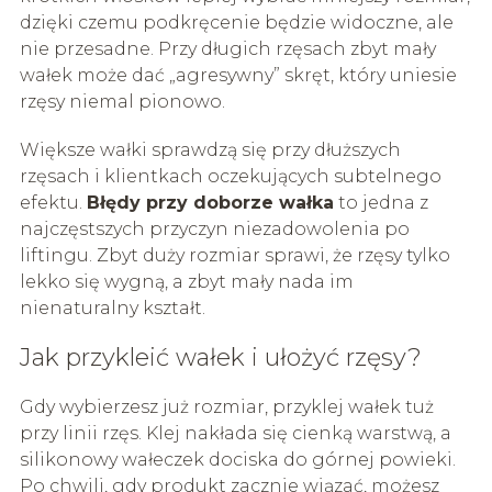
dzięki czemu podkręcenie będzie widoczne, ale
nie przesadne. Przy długich rzęsach zbyt mały
wałek może dać „agresywny” skręt, który uniesie
rzęsy niemal pionowo.
Większe wałki sprawdzą się przy dłuższych
rzęsach i klientkach oczekujących subtelnego
efektu.
Błędy przy doborze wałka
to jedna z
najczęstszych przyczyn niezadowolenia po
liftingu. Zbyt duży rozmiar sprawi, że rzęsy tylko
lekko się wygną, a zbyt mały nada im
nienaturalny kształt.
Jak przykleić wałek i ułożyć rzęsy?
Gdy wybierzesz już rozmiar, przyklej wałek tuż
przy linii rzęs. Klej nakłada się cienką warstwą, a
silikonowy wałeczek dociska do górnej powieki.
Po chwili, gdy produkt zacznie wiązać, możesz