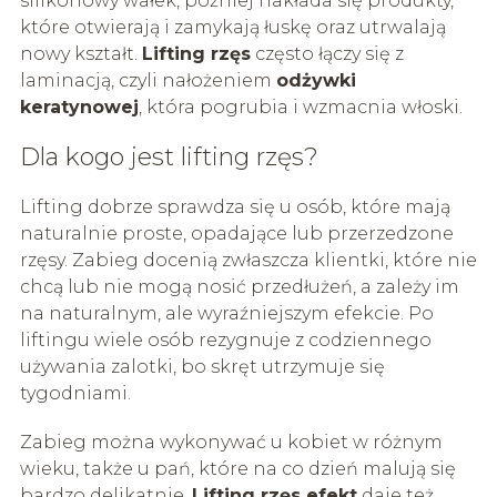
silikonowy wałek, później nakłada się produkty,
które otwierają i zamykają łuskę oraz utrwalają
nowy kształt.
Lifting rzęs
często łączy się z
laminacją, czyli nałożeniem
odżywki
keratynowej
, która pogrubia i wzmacnia włoski.
Dla kogo jest lifting rzęs?
Lifting dobrze sprawdza się u osób, które mają
naturalnie proste, opadające lub przerzedzone
rzęsy. Zabieg docenią zwłaszcza klientki, które nie
chcą lub nie mogą nosić przedłużeń, a zależy im
na naturalnym, ale wyraźniejszym efekcie. Po
liftingu wiele osób rezygnuje z codziennego
używania zalotki, bo skręt utrzymuje się
tygodniami.
Zabieg można wykonywać u kobiet w różnym
wieku, także u pań, które na co dzień malują się
bardzo delikatnie.
Lifting rzęs efekt
daje też