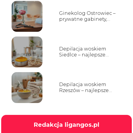
Ginekolog Ostrowiec –
prywatne gabinety,
opinie i kontakt
Depilacja woskiem
Siedlce – najlepsze
salony i ceny
Depilacja woskiem
Rzeszów – najlepsze
salony i ceny
Redakcja ligangos.pl