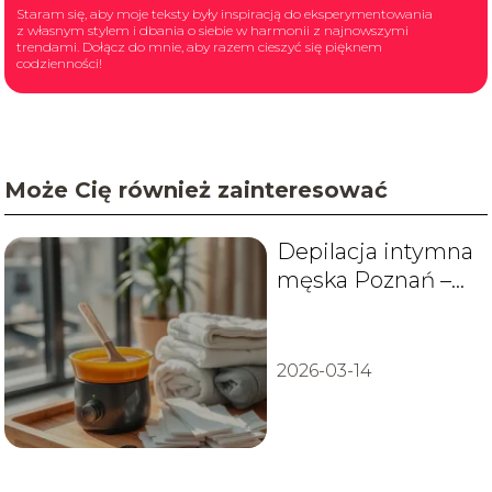
Staram się, aby moje teksty były inspiracją do eksperymentowania
z własnym stylem i dbania o siebie w harmonii z najnowszymi
trendami. Dołącz do mnie, aby razem cieszyć się pięknem
codzienności!
Może Cię również zainteresować
Depilacja intymna
męska Poznań –
gdzie zrobić i ile
kosztuje?
2026-03-14