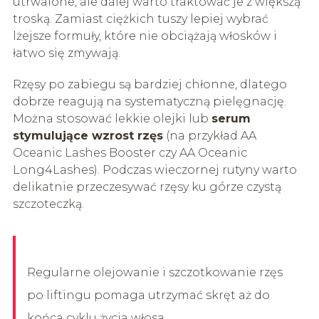
utrwalone, ale dalej warto traktować je z większą
troską. Zamiast ciężkich tuszy lepiej wybrać
lżejsze formuły, które nie obciążają włosków i
łatwo się zmywają.
Rzęsy po zabiegu są bardziej chłonne, dlatego
dobrze reagują na systematyczną pielęgnację.
Można stosować lekkie olejki lub
serum
stymulujące wzrost rzęs
(na przykład AA
Oceanic Lashes Booster czy AA Oceanic
Long4Lashes). Podczas wieczornej rutyny warto
delikatnie przeczesywać rzęsy ku górze czystą
szczoteczką.
Regularne olejowanie i szczotkowanie rzęs
po liftingu pomaga utrzymać skręt aż do
końca cyklu życia włosa.