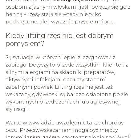
osobom z jasnymi włoskami, jeśli połączy się go z
henną – rzęsy stają się wtedy nie tylko
podkręcone, ale i wyraźnie przyciemnione.
Kiedy lifting rzęs nie jest dobrym
pomysłem?
Są sytuacje, w których lepiej zrezygnować z
zabiegu. Dotyczy to przede wszystkim klientek z
silnymi alergiami na składniki preparatów,
aktywnymi infekcjami oczu czy stanami
zapalnymi powiek. Lifting rzęs nie jest też
wskazany, gdy włoski są bardzo osłabione po źle
wykonanych przedłużeniach lub agresywnej
stylizacji.
Warto w wywiadzie uwzględnić także choroby
oczu. Przeciwwskazaniem mogą być między
innymi
jaskra
,
zaćma
, częste zapalenia spojówek