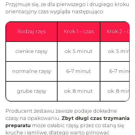
Przyjmuje się, że dla pierwszego i drugiego kroku
orientacyjny czas wygląda następująco:
Rodzaj rzęs
Krok 1 – czas
Krok 2 – cza
cienkie rzęsy
ok. 5 minut
ok. 5 minu
normalne rzęsy
6–7 minut
6–7 minut
grube rzęsy
ok. 8 minut
ok. 8 minu
Producent zestawu zawsze podaje dokładne
czasy na opakowaniu.
Zbyt długi czas trzymania
preparatu
może osłabić rzęsy, przez co staną się
kruche i łamliwe, dlatego warto pilnować