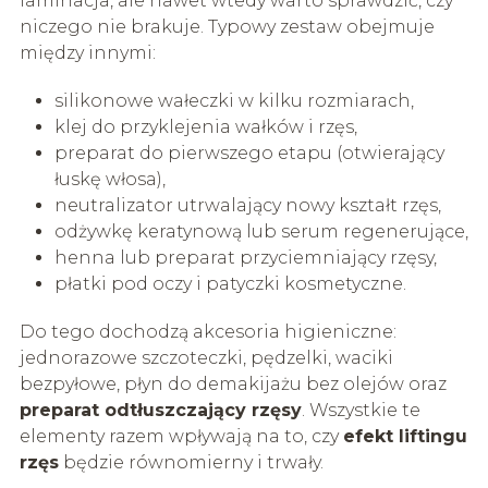
laminacja, ale nawet wtedy warto sprawdzić, czy
niczego nie brakuje. Typowy zestaw obejmuje
między innymi:
silikonowe wałeczki w kilku rozmiarach,
klej do przyklejenia wałków i rzęs,
preparat do pierwszego etapu (otwierający
łuskę włosa),
neutralizator utrwalający nowy kształt rzęs,
odżywkę keratynową lub serum regenerujące,
henna lub preparat przyciemniający rzęsy,
płatki pod oczy i patyczki kosmetyczne.
Do tego dochodzą akcesoria higieniczne:
jednorazowe szczoteczki, pędzelki, waciki
bezpyłowe, płyn do demakijażu bez olejów oraz
preparat odtłuszczający rzęsy
. Wszystkie te
elementy razem wpływają na to, czy
efekt liftingu
rzęs
będzie równomierny i trwały.